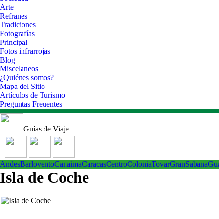
Arte
Refranes
Tradiciones
Fotografías
Principal
Fotos infrarrojas
Blog
Misceláneos
¿Quiénes somos?
Mapa del Sitio
Artículos de Turismo
Preguntas Freuentes
Guías de Viaje
Andes
Barlovento
Canaima
Caracas
Centro
ColoniaTovar
GranSabana
Gu
Isla de Coche