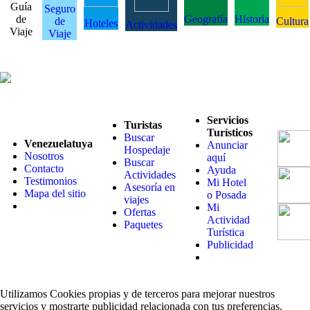
Guía
Seguro
de
Geografía
Historia
de
Cultura
Hoteles
Actividades
Viaje
Viaje
Servicios
Turistas
Turísticos
Buscar
Venezuelatuya
Anunciar
Hospedaje
Nosotros
aquí
Buscar
Contacto
Ayuda
Actividades
Testimonios
Mi Hotel
Asesoría en
Mapa del sitio
o Posada
viajes
Mi
Ofertas
Actividad
Paquetes
Turística
Publicidad
Utilizamos Cookies propias y de terceros para mejorar nuestros
servicios y mostrarte publicidad relacionada con tus preferencias.