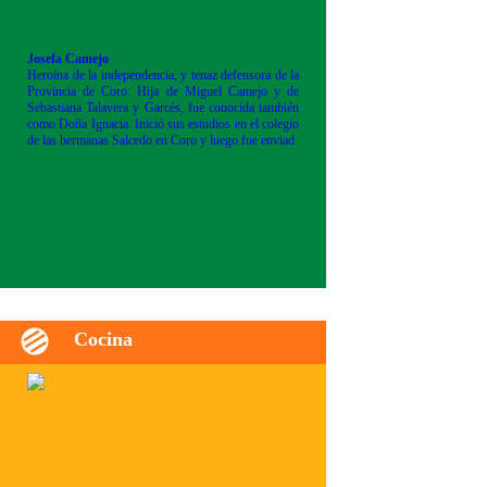
Josefa Camejo
Heroína de la independencia, y tenaz defensora de la
Provincia de Coro. Hija de Miguel Camejo y de
Sebastiana Talavera y Garcés, fue conocida también
como Doña Ignacia. Inició sus estudios en el colegio
de las hermanas Salcedo en Coro y luego fue enviad
Cocina