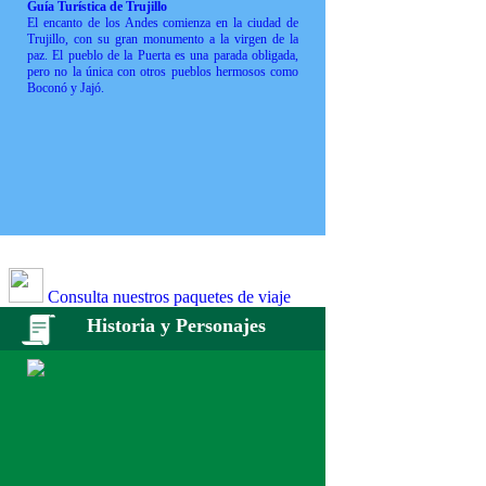
Guía Turística de Trujillo
El encanto de los Andes comienza en la ciudad de
Trujillo, con su gran monumento a la virgen de la
paz. El pueblo de la Puerta es una parada obligada,
pero no la única con otros pueblos hermosos como
Boconó y Jajó.
Consulta nuestros paquetes de viaje
Historia y Personajes