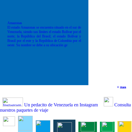
Amazonas
El estado Amazonas se encuentra situado en el sur de
Venezuela, siendo sus límites el estado Bolívar por el
norte; la República del Brasil; el estado Bolívar y
Brasil por el este y la República de Colombia por el
oeste. Su nombre se debe a su ubicación ge
+ mas
+ mas
+ mas
+ mas
Un pedacito de Venezuela en Instagram
Consulta
nuestros paquetes de viaje