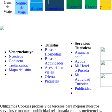
Guía
Seguro
de
Geografía
Historia
de
Cultura
Hoteles
Actividades
Viaje
Viaje
Servicios
Turistas
Turísticos
Buscar
Venezuelatuya
Anunciar
Hospedaje
Nosotros
aquí
Buscar
Contacto
Ayuda
Actividades
Testimonios
Mi Hotel
Asesoría en
Mapa del sitio
o Posada
viajes
Mi
Ofertas
Actividad
Paquetes
Turística
Publicidad
Utilizamos Cookies propias y de terceros para mejorar nuestros
servicios y mostrarte publicidad relacionada con tus preferencias.