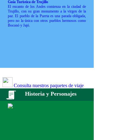
Guía Turística de Trujillo
El encanto de los Andes comienza en la ciudad de
Trujillo, con su gran monumento a la virgen de la
paz. El pueblo de la Puerta es una parada obligada,
pero no la única con otros pueblos hermosos como
Boconó y Jajó.
Consulta nuestros paquetes de viaje
Historia y Personajes