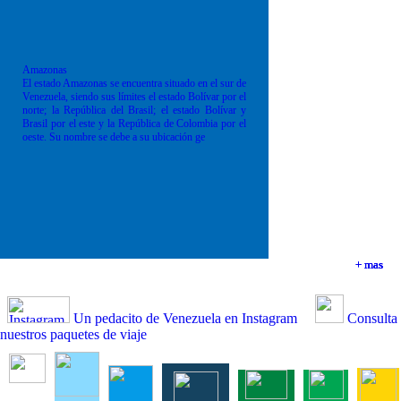
Amazonas
El estado Amazonas se encuentra situado en el sur de
Venezuela, siendo sus límites el estado Bolívar por el
norte; la República del Brasil; el estado Bolívar y
Brasil por el este y la República de Colombia por el
oeste. Su nombre se debe a su ubicación ge
+ mas
+ mas
+ mas
+ mas
Un pedacito de Venezuela en Instagram
Consulta
nuestros paquetes de viaje