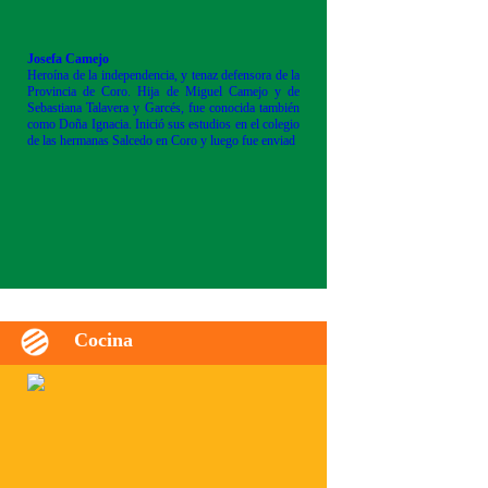
Josefa Camejo
Heroína de la independencia, y tenaz defensora de la
Provincia de Coro. Hija de Miguel Camejo y de
Sebastiana Talavera y Garcés, fue conocida también
como Doña Ignacia. Inició sus estudios en el colegio
de las hermanas Salcedo en Coro y luego fue enviad
Cocina