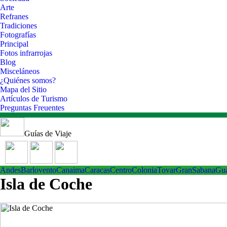
Arte
Refranes
Tradiciones
Fotografías
Principal
Fotos infrarrojas
Blog
Misceláneos
¿Quiénes somos?
Mapa del Sitio
Artículos de Turismo
Preguntas Freuentes
Guías de Viaje
Andes
Barlovento
Canaima
Caracas
Centro
ColoniaTovar
GranSabana
Gu
Isla de Coche