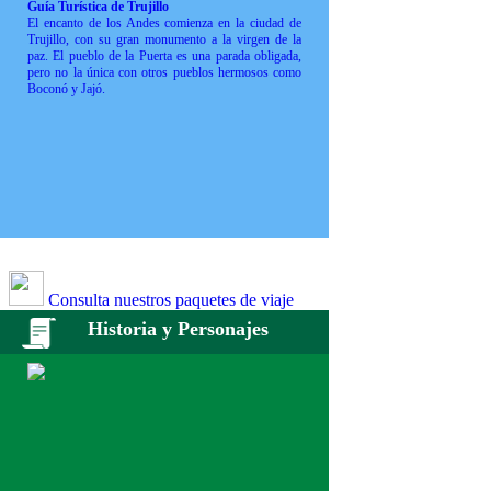
Guía Turística de Trujillo
El encanto de los Andes comienza en la ciudad de
Trujillo, con su gran monumento a la virgen de la
paz. El pueblo de la Puerta es una parada obligada,
pero no la única con otros pueblos hermosos como
Boconó y Jajó.
Consulta nuestros paquetes de viaje
Historia y Personajes