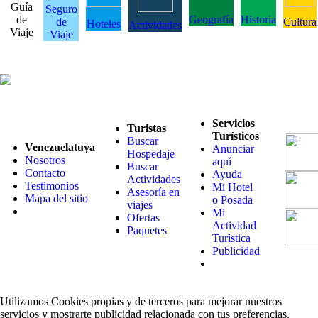
Guía
Seguro
de
Geografía
Historia
de
Cultura
Hoteles
Actividades
Viaje
Viaje
Servicios
Turistas
Turísticos
Buscar
Venezuelatuya
Anunciar
Hospedaje
Nosotros
aquí
Buscar
Contacto
Ayuda
Actividades
Testimonios
Mi Hotel
Asesoría en
Mapa del sitio
o Posada
viajes
Mi
Ofertas
Actividad
Paquetes
Turística
Publicidad
Utilizamos Cookies propias y de terceros para mejorar nuestros
servicios y mostrarte publicidad relacionada con tus preferencias.