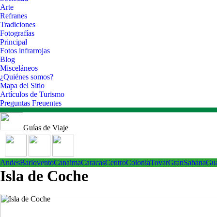
Arte
Refranes
Tradiciones
Fotografías
Principal
Fotos infrarrojas
Blog
Misceláneos
¿Quiénes somos?
Mapa del Sitio
Artículos de Turismo
Preguntas Freuentes
Guías de Viaje
Andes
Barlovento
Canaima
Caracas
Centro
ColoniaTovar
GranSabana
Gu
Isla de Coche