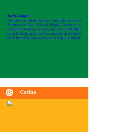
Josefa Camejo
Heroína de la independencia, y tenaz defensora de la
Provincia de Coro. Hija de Miguel Camejo y de
Sebastiana Talavera y Garcés, fue conocida también
como Doña Ignacia. Inició sus estudios en el colegio
de las hermanas Salcedo en Coro y luego fue enviad
Cocina