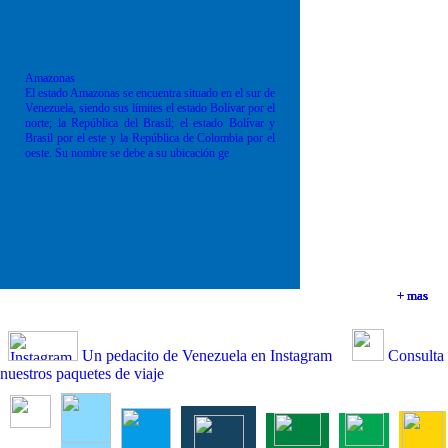
Amazonas
El estado Amazonas se encuentra situado en el sur de
Venezuela, siendo sus límites el estado Bolívar por el
norte; la República del Brasil; el estado Bolívar y
Brasil por el este y la República de Colombia por el
oeste. Su nombre se debe a su ubicación ge
+ mas
+ mas
+ mas
+ mas
Un pedacito de Venezuela en Instagram
Consulta
nuestros paquetes de viaje