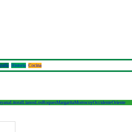
rafía
Historia
Cocina
ayana
Litoral
Llanos
LosRoques
Margarita
Morrocoy
Occidente
Oriente