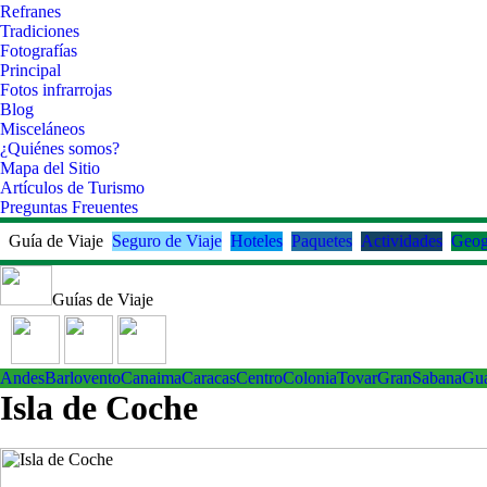
Refranes
Tradiciones
Fotografías
Principal
Fotos infrarrojas
Blog
Misceláneos
¿Quiénes somos?
Mapa del Sitio
Artículos de Turismo
Preguntas Freuentes
Guía de Viaje
Seguro de Viaje
Hoteles
Paquetes
Actividades
Geog
Guías de Viaje
Andes
Barlovento
Canaima
Caracas
Centro
ColoniaTovar
GranSabana
Gu
Isla de Coche