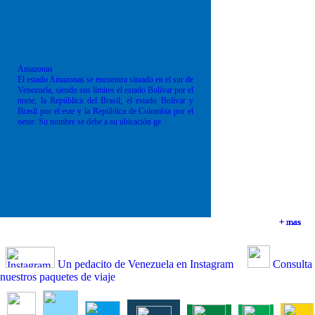
Amazonas
El estado Amazonas se encuentra situado en el sur de
Venezuela, siendo sus límites el estado Bolívar por el
norte; la República del Brasil; el estado Bolívar y
Brasil por el este y la República de Colombia por el
oeste. Su nombre se debe a su ubicación ge
+ mas
+ mas
+ mas
+ mas
Un pedacito de Venezuela en Instagram
Consulta
nuestros paquetes de viaje