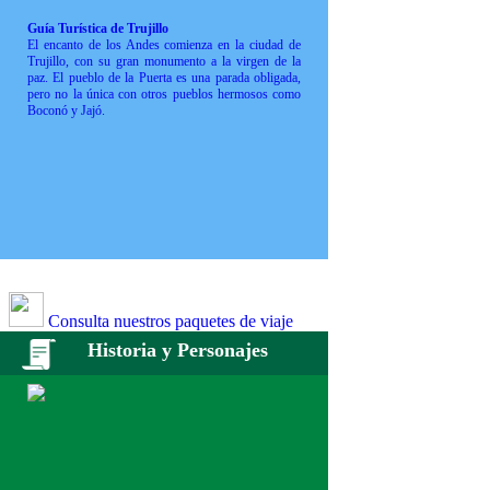
Guía Turística de Trujillo
El encanto de los Andes comienza en la ciudad de
Trujillo, con su gran monumento a la virgen de la
paz. El pueblo de la Puerta es una parada obligada,
pero no la única con otros pueblos hermosos como
Boconó y Jajó.
Consulta nuestros paquetes de viaje
Historia y Personajes