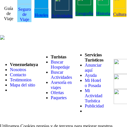
Guía
Seguro
de
Geografía
Historia
de
Cultura
Hoteles
Actividades
Viaje
Viaje
Servicios
Turistas
Turísticos
Buscar
Venezuelatuya
Anunciar
Hospedaje
Nosotros
aquí
Buscar
Contacto
Ayuda
Actividades
Testimonios
Mi Hotel
Asesoría en
Mapa del sitio
o Posada
viajes
Mi
Ofertas
Actividad
Paquetes
Turística
Publicidad
Utilizamos Cookies propias y de terceros para mejorar nuestros