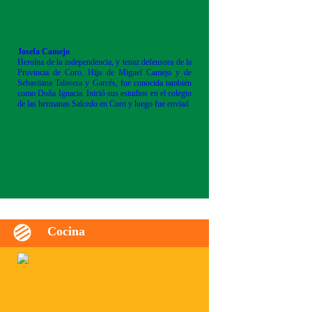
Josefa Camejo
Heroína de la independencia, y tenaz defensora de la
Provincia de Coro. Hija de Miguel Camejo y de
Sebastiana Talavera y Garcés, fue conocida también
como Doña Ignacia. Inició sus estudios en el colegio
de las hermanas Salcedo en Coro y luego fue enviad
Cocina