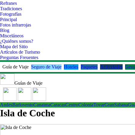
Refranes
Tradiciones
Fotografías
Principal
Fotos infrarrojas
Blog
Misceláneos
¿Quiénes somos?
Mapa del Sitio
Artículos de Turismo
Preguntas Freuentes
Guía de Viaje
Seguro de Viaje
Hoteles
Paquetes
Actividades
Geog
Guías de Viaje
Andes
Barlovento
Canaima
Caracas
Centro
ColoniaTovar
GranSabana
Gu
Isla de Coche