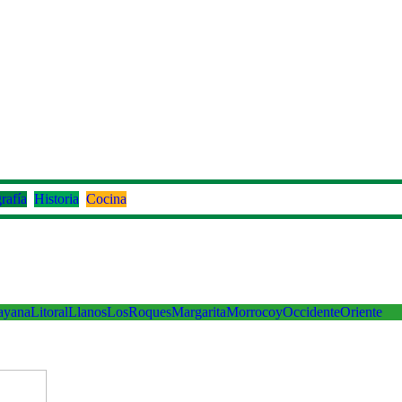
rafía
Historia
Cocina
ayana
Litoral
Llanos
LosRoques
Margarita
Morrocoy
Occidente
Oriente