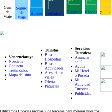
Guía
Seguro
de
Geografía
Historia
de
Cultura
Hoteles
Actividades
Viaje
Viaje
Servicios
Turistas
Turísticos
Buscar
Venezuelatuya
Anunciar
Hospedaje
Nosotros
aquí
Buscar
Contacto
Ayuda
Actividades
Testimonios
Mi Hotel
Asesoría en
Mapa del sitio
o Posada
viajes
Mi
Ofertas
Actividad
Paquetes
Turística
Publicidad
Utilizamos Cookies propias y de terceros para mejorar nuestros