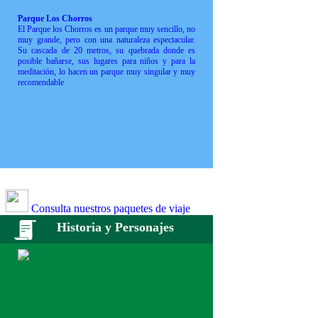
Parque Los Chorros
El Parque los Chorros es un parque muy sencillo, no
muy grande, pero con una naturaleza espectacular.
Su cascada de 20 metros, su quebrada donde es
posible bañarse, sus lugares para niños y para la
meditación, lo hacen un parque muy singular y muy
recomendable
Consulta nuestros paquetes de viaje
Historia y Personajes