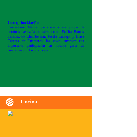
Concepción Mariño
Concepción Mariño pertenece a ese grupo de
heroínas venezolanas tales como Eulalia Ramos
Sánchez de Chamberlain, Josefa Camejo, y Luisa
Cáceres de Arismendi; las cuales tuvieron una
importante participación en nuestra gesta de
emancipación. En su caso, te
Cocina