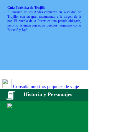
Guía Turística de Trujillo
El encanto de los Andes comienza en la ciudad de
Trujillo, con su gran monumento a la virgen de la
paz. El pueblo de la Puerta es una parada obligada,
pero no la única con otros pueblos hermosos como
Boconó y Jajó.
Consulta nuestros paquetes de viaje
Historia y Personajes