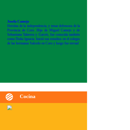
Josefa Camejo
Heroína de la independencia, y tenaz defensora de la
Provincia de Coro. Hija de Miguel Camejo y de
Sebastiana Talavera y Garcés, fue conocida también
como Doña Ignacia. Inició sus estudios en el colegio
de las hermanas Salcedo en Coro y luego fue enviad
Cocina