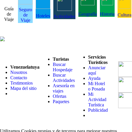
Guía
Seguro
de
Geografía
Historia
de
Cultura
Hoteles
Actividades
Viaje
Viaje
Servicios
Turistas
Turísticos
Buscar
Venezuelatuya
Anunciar
Hospedaje
Nosotros
aquí
Buscar
Contacto
Ayuda
Actividades
Testimonios
Mi Hotel
Asesoría en
Mapa del sitio
o Posada
viajes
Mi
Ofertas
Actividad
Paquetes
Turística
Publicidad
Utilizamos Cookies propias y de terceros para mejorar nuestros