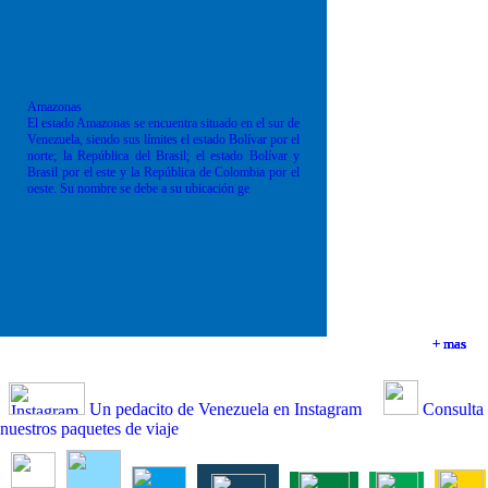
Amazonas
El estado Amazonas se encuentra situado en el sur de
Venezuela, siendo sus límites el estado Bolívar por el
norte; la República del Brasil; el estado Bolívar y
Brasil por el este y la República de Colombia por el
oeste. Su nombre se debe a su ubicación ge
+ mas
+ mas
+ mas
+ mas
Un pedacito de Venezuela en Instagram
Consulta
nuestros paquetes de viaje