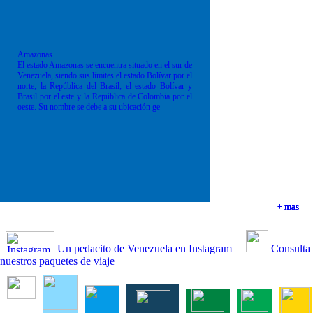
Amazonas
El estado Amazonas se encuentra situado en el sur de
Venezuela, siendo sus límites el estado Bolívar por el
norte; la República del Brasil; el estado Bolívar y
Brasil por el este y la República de Colombia por el
oeste. Su nombre se debe a su ubicación ge
+ mas
+ mas
+ mas
+ mas
Un pedacito de Venezuela en Instagram
Consulta
nuestros paquetes de viaje