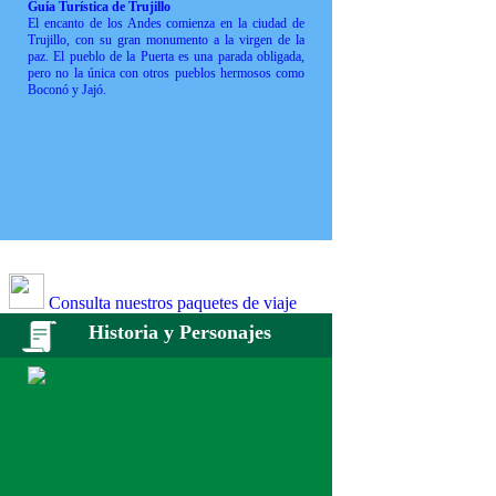
Guía Turística de Trujillo
El encanto de los Andes comienza en la ciudad de
Trujillo, con su gran monumento a la virgen de la
paz. El pueblo de la Puerta es una parada obligada,
pero no la única con otros pueblos hermosos como
Boconó y Jajó.
Consulta nuestros paquetes de viaje
Historia y Personajes