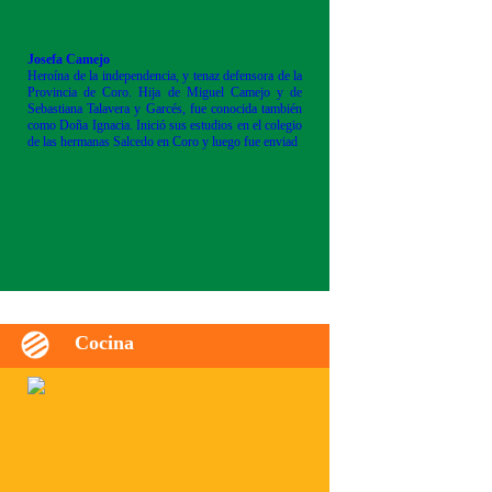
Josefa Camejo
Heroína de la independencia, y tenaz defensora de la
Provincia de Coro. Hija de Miguel Camejo y de
Sebastiana Talavera y Garcés, fue conocida también
como Doña Ignacia. Inició sus estudios en el colegio
de las hermanas Salcedo en Coro y luego fue enviad
Cocina