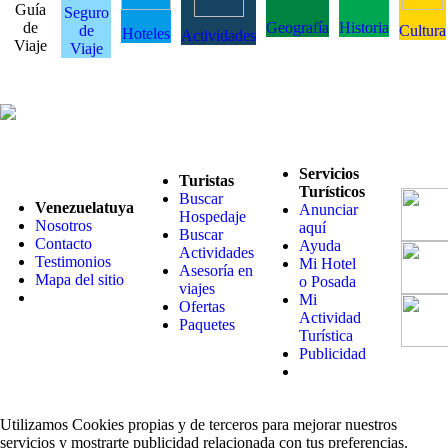
Guía
Seguro
de
Geografía
Historia
de
Cultura
Hoteles
Actividades
Viaje
Viaje
Servicios
Turistas
Turísticos
Buscar
Venezuelatuya
Anunciar
Hospedaje
Nosotros
aquí
Buscar
Contacto
Ayuda
Actividades
Testimonios
Mi Hotel
Asesoría en
Mapa del sitio
o Posada
viajes
Mi
Ofertas
Actividad
Paquetes
Turística
Publicidad
Utilizamos Cookies propias y de terceros para mejorar nuestros
servicios y mostrarte publicidad relacionada con tus preferencias.