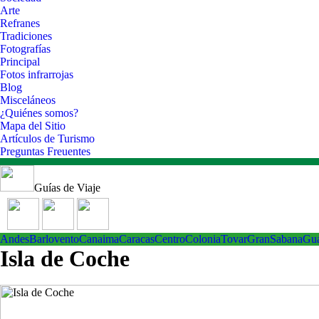
Arte
Refranes
Tradiciones
Fotografías
Principal
Fotos infrarrojas
Blog
Misceláneos
¿Quiénes somos?
Mapa del Sitio
Artículos de Turismo
Preguntas Freuentes
Guías de Viaje
Andes
Barlovento
Canaima
Caracas
Centro
ColoniaTovar
GranSabana
Gu
Isla de Coche