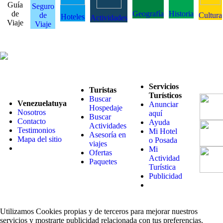
Guía
Seguro
de
Geografía
Historia
de
Cultura
Hoteles
Actividades
Viaje
Viaje
Servicios
Turistas
Turísticos
Buscar
Venezuelatuya
Anunciar
Hospedaje
Nosotros
aquí
Buscar
Contacto
Ayuda
Actividades
Testimonios
Mi Hotel
Asesoría en
Mapa del sitio
o Posada
viajes
Mi
Ofertas
Actividad
Paquetes
Turística
Publicidad
Utilizamos Cookies propias y de terceros para mejorar nuestros
servicios y mostrarte publicidad relacionada con tus preferencias.