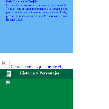
Guía Turística de Trujillo
El encanto de los Andes comienza en la ciudad de
Trujillo, con su gran monumento a la virgen de la
paz. El pueblo de la Puerta es una parada obligada,
pero no la única con otros pueblos hermosos como
Boconó y Jajó.
Consulta nuestros paquetes de viaje
Historia y Personajes