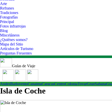
Arte
Refranes
Tradiciones
Fotografías
Principal
Fotos infrarrojas
Blog
Misceláneos
¿Quiénes somos?
Mapa del Sitio
Artículos de Turismo
Preguntas Freuentes
Guías de Viaje
Andes
Barlovento
Canaima
Caracas
Centro
ColoniaTovar
GranSabana
Gu
Isla de Coche