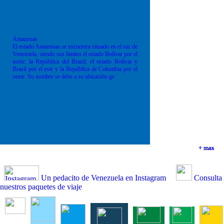
Amazonas
El estado Amazonas se encuentra situado en el sur de
Venezuela, siendo sus límites el estado Bolívar por el
norte; la República del Brasil; el estado Bolívar y
Brasil por el este y la República de Colombia por el
oeste. Su nombre se debe a su ubicación ge
+ mas
+ mas
+ mas
+ mas
Un pedacito de Venezuela en Instagram
Consulta
nuestros paquetes de viaje