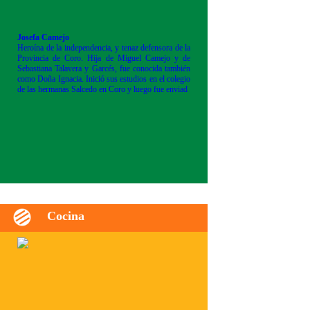
Josefa Camejo
Heroína de la independencia, y tenaz defensora de la
Provincia de Coro. Hija de Miguel Camejo y de
Sebastiana Talavera y Garcés, fue conocida también
como Doña Ignacia. Inició sus estudios en el colegio
de las hermanas Salcedo en Coro y luego fue enviad
Cocina