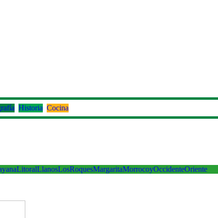
rafía
Historia
Cocina
ayana
Litoral
Llanos
LosRoques
Margarita
Morrocoy
Occidente
Oriente