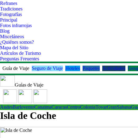
Refranes
Tradiciones
Fotografías
Principal
Fotos infrarrojas
Blog
Misceláneos
¿Quiénes somos?
Mapa del Sitio
Artículos de Turismo
Preguntas Freuentes
Guía de Viaje
Seguro de Viaje
Hoteles
Paquetes
Actividades
Geog
Guías de Viaje
Andes
Barlovento
Canaima
Caracas
Centro
ColoniaTovar
GranSabana
Gu
Isla de Coche