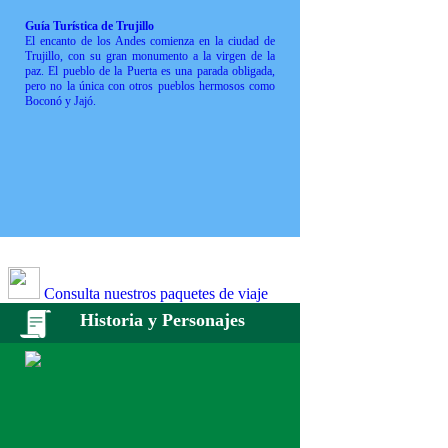
Guía Turística de Trujillo
El encanto de los Andes comienza en la ciudad de
Trujillo, con su gran monumento a la virgen de la
paz. El pueblo de la Puerta es una parada obligada,
pero no la única con otros pueblos hermosos como
Boconó y Jajó.
Consulta nuestros paquetes de viaje
Historia y Personajes