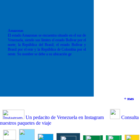
Amazonas
El estado Amazonas se encuentra situado en el sur de
Venezuela, siendo sus límites el estado Bolívar por el
norte; la República del Brasil; el estado Bolívar y
Brasil por el este y la República de Colombia por el
oeste. Su nombre se debe a su ubicación ge
+ mas
+ mas
+ mas
+ mas
Un pedacito de Venezuela en Instagram
Consulta
nuestros paquetes de viaje