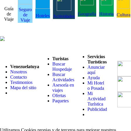
Guía
Seguro
de
Geografía
Historia
de
Cultura
Hoteles
Actividades
Viaje
Viaje
Servicios
Turistas
Turísticos
Buscar
Venezuelatuya
Anunciar
Hospedaje
Nosotros
aquí
Buscar
Contacto
Ayuda
Actividades
Testimonios
Mi Hotel
Asesoría en
Mapa del sitio
o Posada
viajes
Mi
Ofertas
Actividad
Paquetes
Turística
Publicidad
Utilizamos Cookies propias y de terceros para mejorar nuestros