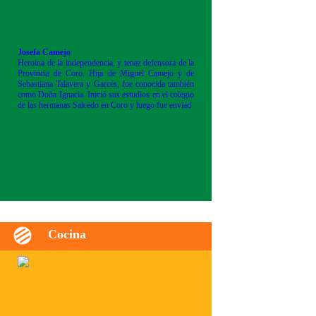
Josefa Camejo
Heroína de la independencia, y tenaz defensora de la
Provincia de Coro. Hija de Miguel Camejo y de
Sebastiana Talavera y Garcés, fue conocida también
como Doña Ignacia. Inició sus estudios en el colegio
de las hermanas Salcedo en Coro y luego fue enviad
Cocina