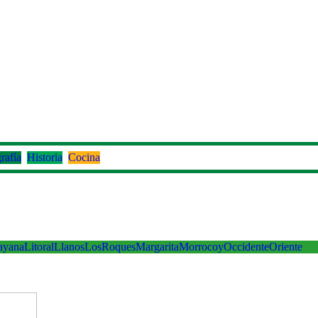
rafía
Historia
Cocina
ayana
Litoral
Llanos
LosRoques
Margarita
Morrocoy
Occidente
Oriente