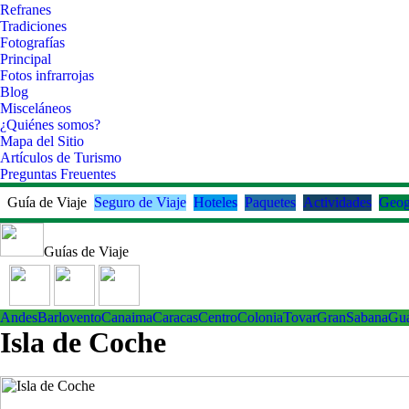
Refranes
Tradiciones
Fotografías
Principal
Fotos infrarrojas
Blog
Misceláneos
¿Quiénes somos?
Mapa del Sitio
Artículos de Turismo
Preguntas Freuentes
Guía de Viaje
Seguro de Viaje
Hoteles
Paquetes
Actividades
Geog
Guías de Viaje
Andes
Barlovento
Canaima
Caracas
Centro
ColoniaTovar
GranSabana
Gu
Isla de Coche