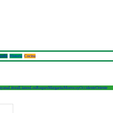
rafía
Historia
Cocina
ayana
Litoral
Llanos
LosRoques
Margarita
Morrocoy
Occidente
Oriente