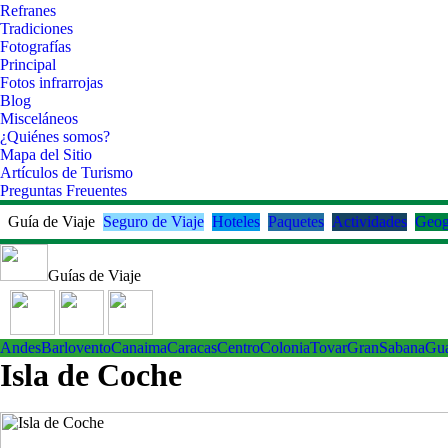
Refranes
Tradiciones
Fotografías
Principal
Fotos infrarrojas
Blog
Misceláneos
¿Quiénes somos?
Mapa del Sitio
Artículos de Turismo
Preguntas Freuentes
Guía de Viaje
Seguro de Viaje
Hoteles
Paquetes
Actividades
Geog
Guías de Viaje
Andes
Barlovento
Canaima
Caracas
Centro
ColoniaTovar
GranSabana
Gu
Isla de Coche