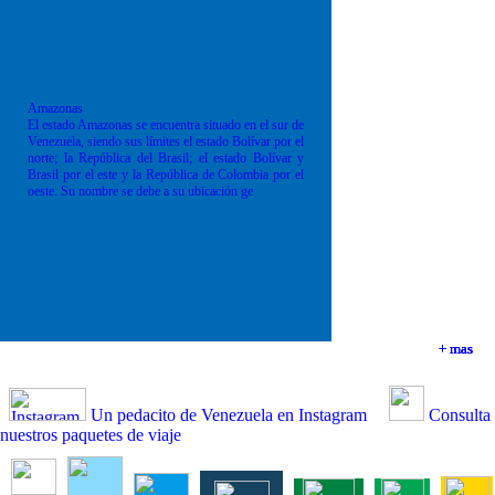
Amazonas
El estado Amazonas se encuentra situado en el sur de
Venezuela, siendo sus límites el estado Bolívar por el
norte; la República del Brasil; el estado Bolívar y
Brasil por el este y la República de Colombia por el
oeste. Su nombre se debe a su ubicación ge
+ mas
+ mas
+ mas
+ mas
Un pedacito de Venezuela en Instagram
Consulta
nuestros paquetes de viaje