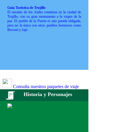
Guía Turística de Trujillo
El encanto de los Andes comienza en la ciudad de
Trujillo, con su gran monumento a la virgen de la
paz. El pueblo de la Puerta es una parada obligada,
pero no la única con otros pueblos hermosos como
Boconó y Jajó.
Consulta nuestros paquetes de viaje
Historia y Personajes