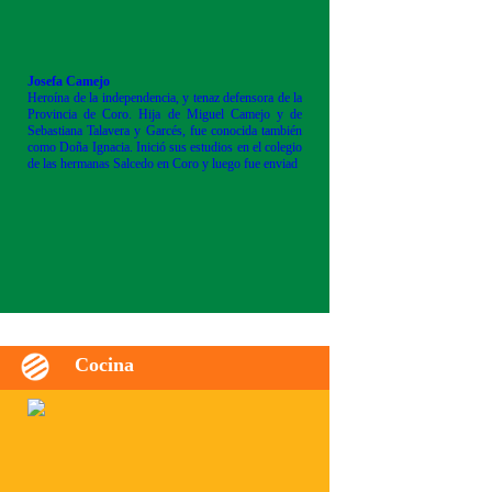
Josefa Camejo
Heroína de la independencia, y tenaz defensora de la
Provincia de Coro. Hija de Miguel Camejo y de
Sebastiana Talavera y Garcés, fue conocida también
como Doña Ignacia. Inició sus estudios en el colegio
de las hermanas Salcedo en Coro y luego fue enviad
Cocina