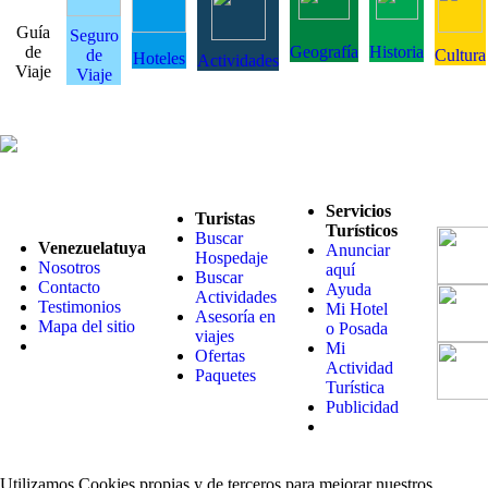
Guía
Seguro
de
Geografía
Historia
de
Cultura
Hoteles
Actividades
Viaje
Viaje
Servicios
Turistas
Turísticos
Buscar
Venezuelatuya
Anunciar
Hospedaje
Nosotros
aquí
Buscar
Contacto
Ayuda
Actividades
Testimonios
Mi Hotel
Asesoría en
Mapa del sitio
o Posada
viajes
Mi
Ofertas
Actividad
Paquetes
Turística
Publicidad
Utilizamos Cookies propias y de terceros para mejorar nuestros