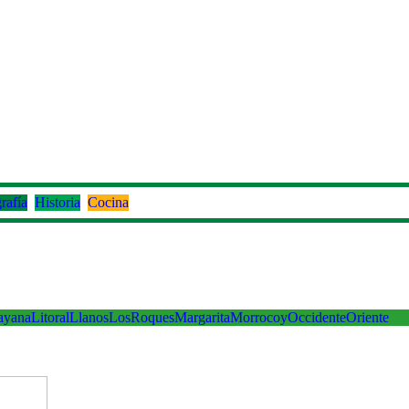
rafía
Historia
Cocina
ayana
Litoral
Llanos
LosRoques
Margarita
Morrocoy
Occidente
Oriente