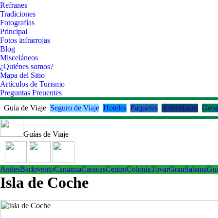
Refranes
Tradiciones
Fotografías
Principal
Fotos infrarrojas
Blog
Misceláneos
¿Quiénes somos?
Mapa del Sitio
Artículos de Turismo
Preguntas Freuentes
Guía de Viaje
Seguro de Viaje
Hoteles
Paquetes
Actividades
Geog
Guías de Viaje
Andes
Barlovento
Canaima
Caracas
Centro
ColoniaTovar
GranSabana
Gu
Isla de Coche