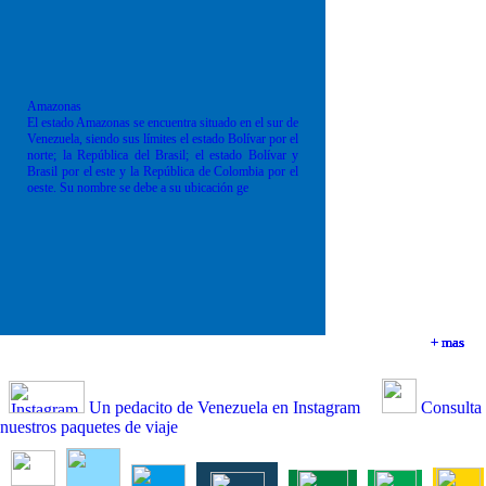
Amazonas
El estado Amazonas se encuentra situado en el sur de
Venezuela, siendo sus límites el estado Bolívar por el
norte; la República del Brasil; el estado Bolívar y
Brasil por el este y la República de Colombia por el
oeste. Su nombre se debe a su ubicación ge
+ mas
+ mas
+ mas
+ mas
Un pedacito de Venezuela en Instagram
Consulta
nuestros paquetes de viaje