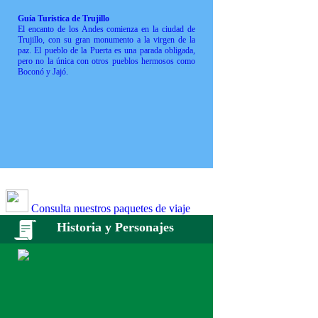
Guía Turística de Trujillo
El encanto de los Andes comienza en la ciudad de
Trujillo, con su gran monumento a la virgen de la
paz. El pueblo de la Puerta es una parada obligada,
pero no la única con otros pueblos hermosos como
Boconó y Jajó.
Consulta nuestros paquetes de viaje
Historia y Personajes