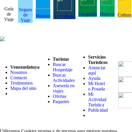
Guía
Seguro
de
Geografía
Historia
de
Cultura
Hoteles
Actividades
Viaje
Viaje
Servicios
Turistas
Turísticos
Buscar
Venezuelatuya
Anunciar
Hospedaje
Nosotros
aquí
Buscar
Contacto
Ayuda
Actividades
Testimonios
Mi Hotel
Asesoría en
Mapa del sitio
o Posada
viajes
Mi
Ofertas
Actividad
Paquetes
Turística
Publicidad
Utilizamos Cookies propias y de terceros para mejorar nuestros