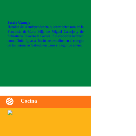
Josefa Camejo
Heroína de la independencia, y tenaz defensora de la
Provincia de Coro. Hija de Miguel Camejo y de
Sebastiana Talavera y Garcés, fue conocida también
como Doña Ignacia. Inició sus estudios en el colegio
de las hermanas Salcedo en Coro y luego fue enviad
Cocina