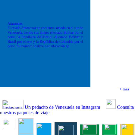
Amazonas
El estado Amazonas se encuentra situado en el sur de
Venezuela, siendo sus límites el estado Bolívar por el
norte; la República del Brasil; el estado Bolívar y
Brasil por el este y la República de Colombia por el
oeste. Su nombre se debe a su ubicación ge
+ mas
+ mas
+ mas
+ mas
Un pedacito de Venezuela en Instagram
Consulta
nuestros paquetes de viaje