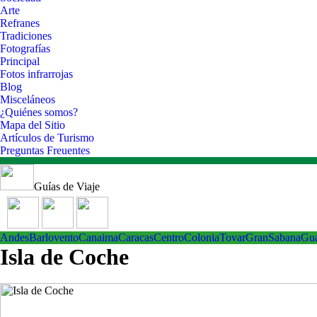
Arte
Refranes
Tradiciones
Fotografías
Principal
Fotos infrarrojas
Blog
Misceláneos
¿Quiénes somos?
Mapa del Sitio
Artículos de Turismo
Preguntas Freuentes
Guías de Viaje
Andes
Barlovento
Canaima
Caracas
Centro
ColoniaTovar
GranSabana
Gu
Isla de Coche