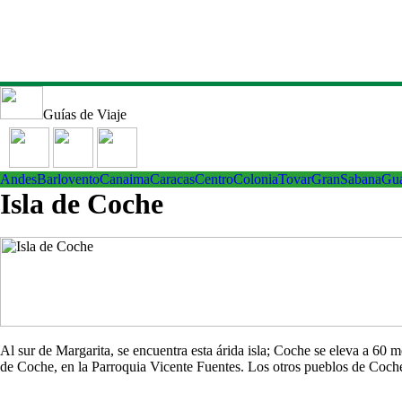
Guías de Viaje
Andes
Barlovento
Canaima
Caracas
Centro
ColoniaTovar
GranSabana
Gu
Isla de Coche
Al sur de Margarita, se encuentra esta árida isla; Coche se eleva a 60
de Coche, en la Parroquia Vicente Fuentes. Los otros pueblos de Co