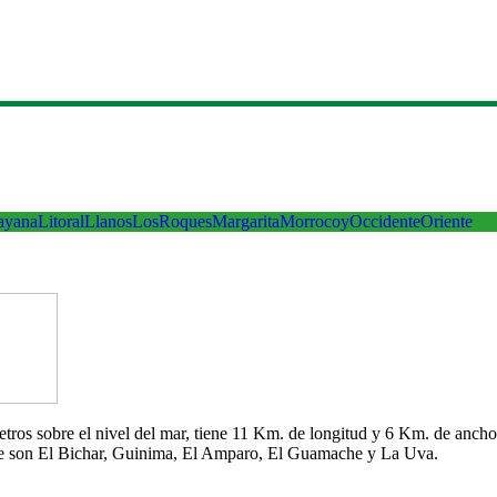
ayana
Litoral
Llanos
LosRoques
Margarita
Morrocoy
Occidente
Oriente
 metros sobre el nivel del mar, tiene 11 Km. de longitud y 6 Km. de an
che son El Bichar, Guinima, El Amparo, El Guamache y La Uva.