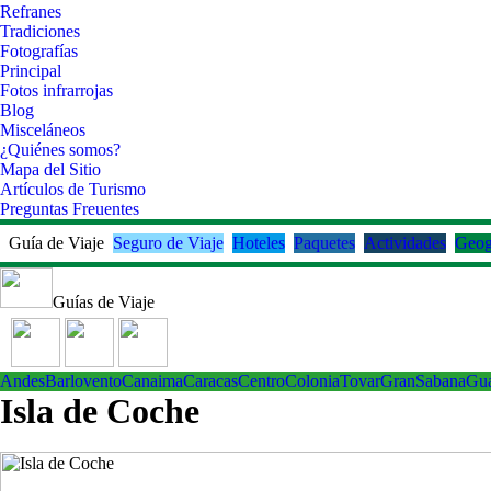
Refranes
Tradiciones
Fotografías
Principal
Fotos infrarrojas
Blog
Misceláneos
¿Quiénes somos?
Mapa del Sitio
Artículos de Turismo
Preguntas Freuentes
Guía de Viaje
Seguro de Viaje
Hoteles
Paquetes
Actividades
Geog
Guías de Viaje
Andes
Barlovento
Canaima
Caracas
Centro
ColoniaTovar
GranSabana
Gu
Isla de Coche