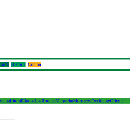
rafía
Historia
Cocina
ayana
Litoral
Llanos
LosRoques
Margarita
Morrocoy
Occidente
Oriente