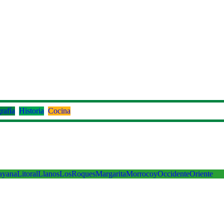
rafía
Historia
Cocina
ayana
Litoral
Llanos
LosRoques
Margarita
Morrocoy
Occidente
Oriente