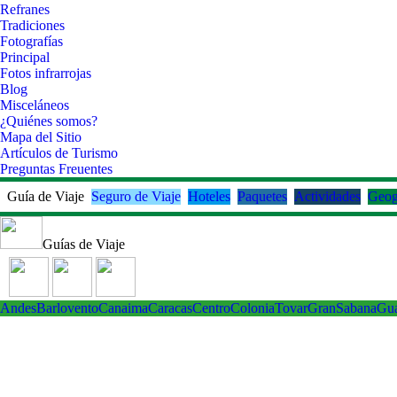
Refranes
Tradiciones
Fotografías
Principal
Fotos infrarrojas
Blog
Misceláneos
¿Quiénes somos?
Mapa del Sitio
Artículos de Turismo
Preguntas Freuentes
Guía de Viaje
Seguro de Viaje
Hoteles
Paquetes
Actividades
Geog
Guías de Viaje
Andes
Barlovento
Canaima
Caracas
Centro
ColoniaTovar
GranSabana
Gu