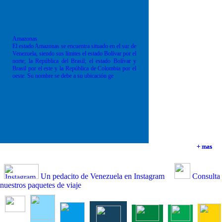
Amazonas
El estado Amazonas se encuentra situado en el sur de
Venezuela, siendo sus límites el estado Bolívar por el
norte; la República del Brasil; el estado Bolívar y
Brasil por el este y la República de Colombia por el
oeste. Su nombre se debe a su ubicación ge
+ mas
+ mas
+ mas
+ mas
Un pedacito de Venezuela en Instagram
Consulta
nuestros paquetes de viaje