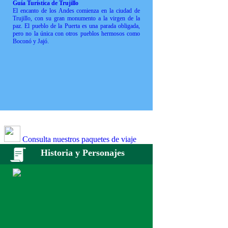
Guía Turística de Trujillo
El encanto de los Andes comienza en la ciudad de
Trujillo, con su gran monumento a la virgen de la
paz. El pueblo de la Puerta es una parada obligada,
pero no la única con otros pueblos hermosos como
Boconó y Jajó.
Consulta nuestros paquetes de viaje
Historia y Personajes