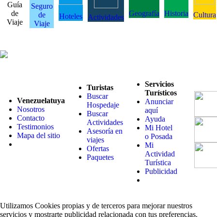
Guía
Seguro
de
Geografía
Historia
de
Cultura
Hoteles
Actividades
Viaje
Viaje
Servicios
Turistas
Turísticos
Buscar
Venezuelatuya
Anunciar
Hospedaje
Nosotros
aquí
Buscar
Contacto
Ayuda
Actividades
Testimonios
Mi Hotel
Asesoría en
Mapa del sitio
o Posada
viajes
Mi
Ofertas
Actividad
Paquetes
Turística
Publicidad
Utilizamos Cookies propias y de terceros para mejorar nuestros
servicios y mostrarte publicidad relacionada con tus preferencias.