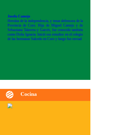
Josefa Camejo
Heroína de la independencia, y tenaz defensora de la
Provincia de Coro. Hija de Miguel Camejo y de
Sebastiana Talavera y Garcés, fue conocida también
como Doña Ignacia. Inició sus estudios en el colegio
de las hermanas Salcedo en Coro y luego fue enviad
Cocina