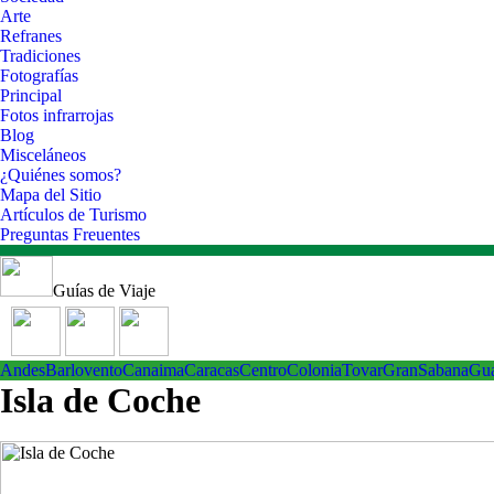
Arte
Refranes
Tradiciones
Fotografías
Principal
Fotos infrarrojas
Blog
Misceláneos
¿Quiénes somos?
Mapa del Sitio
Artículos de Turismo
Preguntas Freuentes
Guías de Viaje
Andes
Barlovento
Canaima
Caracas
Centro
ColoniaTovar
GranSabana
Gu
Isla de Coche