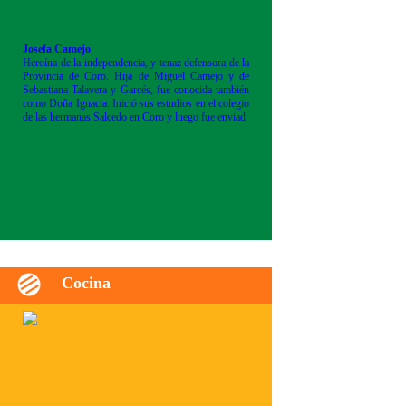
Josefa Camejo
Heroína de la independencia, y tenaz defensora de la
Provincia de Coro. Hija de Miguel Camejo y de
Sebastiana Talavera y Garcés, fue conocida también
como Doña Ignacia. Inició sus estudios en el colegio
de las hermanas Salcedo en Coro y luego fue enviad
Cocina