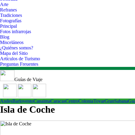
Arte
Refranes
Tradiciones
Fotografías
Principal
Fotos infrarrojas
Blog
Misceláneos
¿Quiénes somos?
Mapa del Sitio
Artículos de Turismo
Preguntas Freuentes
Guías de Viaje
Andes
Barlovento
Canaima
Caracas
Centro
ColoniaTovar
GranSabana
Gu
Isla de Coche