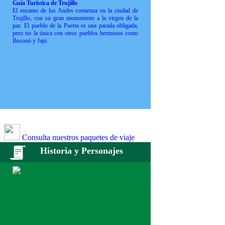
Guía Turística de Trujillo
El encanto de los Andes comienza en la ciudad de
Trujillo, con su gran monumento a la virgen de la
paz. El pueblo de la Puerta es una parada obligada,
pero no la única con otros pueblos hermosos como
Boconó y Jajó.
Consulta nuestros paquetes de viaje
Historia y Personajes