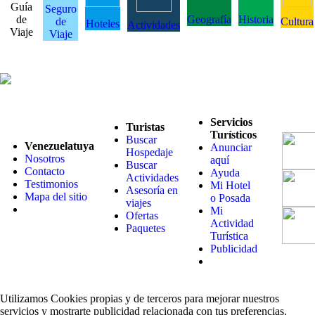
Guía
Seguro
de
Geografía
Historia
de
Cultura
Hoteles
Actividades
Viaje
Viaje
Servicios
Turistas
Turísticos
Buscar
Venezuelatuya
Anunciar
Hospedaje
Nosotros
aquí
Buscar
Contacto
Ayuda
Actividades
Testimonios
Mi Hotel
Asesoría en
Mapa del sitio
o Posada
viajes
Mi
Ofertas
Actividad
Paquetes
Turística
Publicidad
Utilizamos Cookies propias y de terceros para mejorar nuestros
servicios y mostrarte publicidad relacionada con tus preferencias.