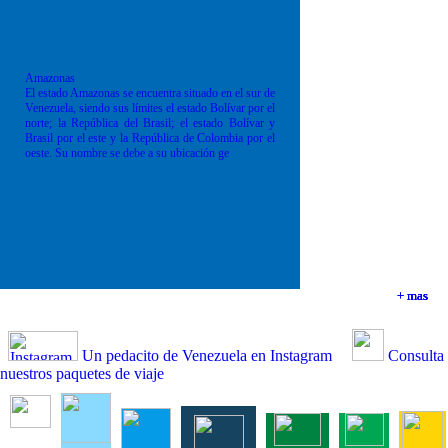
Amazonas
El estado Amazonas se encuentra situado en el sur de
Venezuela, siendo sus límites el estado Bolívar por el
norte; la República del Brasil; el estado Bolívar y
Brasil por el este y la República de Colombia por el
oeste. Su nombre se debe a su ubicación ge
+ mas
+ mas
+ mas
+ mas
Un pedacito de Venezuela en Instagram
Consulta
nuestros paquetes de viaje