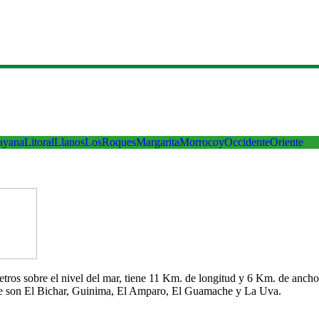
ayana
Litoral
Llanos
LosRoques
Margarita
Morrocoy
Occidente
Oriente
 metros sobre el nivel del mar, tiene 11 Km. de longitud y 6 Km. de an
che son El Bichar, Guinima, El Amparo, El Guamache y La Uva.