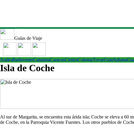
Guías de Viaje
Andes
Barlovento
Canaima
Caracas
Centro
ColoniaTovar
GranSabana
Gu
Isla de Coche
Al sur de Margarita, se encuentra esta árida isla; Coche se eleva a 60
de Coche, en la Parroquia Vicente Fuentes. Los otros pueblos de Co