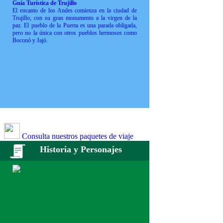
Guía Turística de Trujillo
El encanto de los Andes comienza en la ciudad de
Trujillo, con su gran monumento a la virgen de la
paz. El pueblo de la Puerta es una parada obligada,
pero no la única con otros pueblos hermosos como
Boconó y Jajó.
Consulta nuestros paquetes de viaje
Historia y Personajes