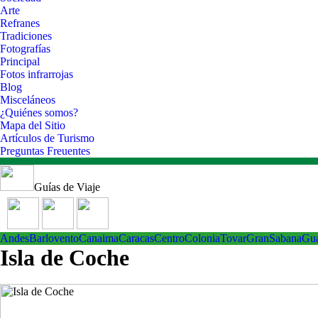
Arte
Refranes
Tradiciones
Fotografías
Principal
Fotos infrarrojas
Blog
Misceláneos
¿Quiénes somos?
Mapa del Sitio
Artículos de Turismo
Preguntas Freuentes
Guías de Viaje
Andes
Barlovento
Canaima
Caracas
Centro
ColoniaTovar
GranSabana
Gu
Isla de Coche