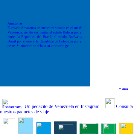
Amazonas
El estado Amazonas se encuentra situado en el sur de
Venezuela, siendo sus límites el estado Bolívar por el
norte; la República del Brasil; el estado Bolívar y
Brasil por el este y la República de Colombia por el
oeste. Su nombre se debe a su ubicación ge
+ mas
+ mas
+ mas
+ mas
Un pedacito de Venezuela en Instagram
Consulta
nuestros paquetes de viaje