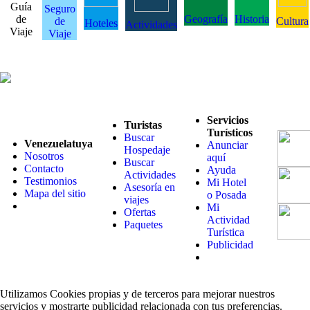
Guía
Seguro
de
Geografía
Historia
de
Cultura
Hoteles
Actividades
Viaje
Viaje
Servicios
Turistas
Turísticos
Buscar
Venezuelatuya
Anunciar
Hospedaje
Nosotros
aquí
Buscar
Contacto
Ayuda
Actividades
Testimonios
Mi Hotel
Asesoría en
Mapa del sitio
o Posada
viajes
Mi
Ofertas
Actividad
Paquetes
Turística
Publicidad
Utilizamos Cookies propias y de terceros para mejorar nuestros
servicios y mostrarte publicidad relacionada con tus preferencias.