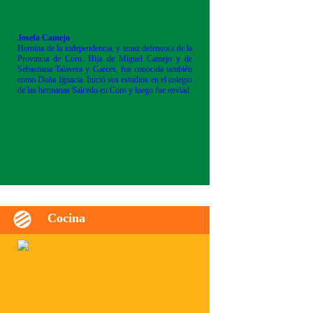
Josefa Camejo
Heroína de la independencia, y tenaz defensora de la
Provincia de Coro. Hija de Miguel Camejo y de
Sebastiana Talavera y Garcés, fue conocida también
como Doña Ignacia. Inició sus estudios en el colegio
de las hermanas Salcedo en Coro y luego fue enviad
Cocina