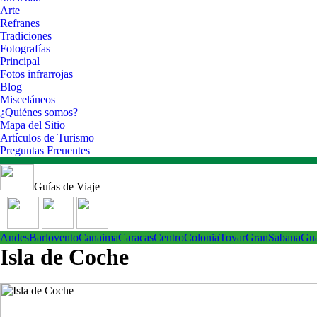
Arte
Refranes
Tradiciones
Fotografías
Principal
Fotos infrarrojas
Blog
Misceláneos
¿Quiénes somos?
Mapa del Sitio
Artículos de Turismo
Preguntas Freuentes
Guías de Viaje
Andes
Barlovento
Canaima
Caracas
Centro
ColoniaTovar
GranSabana
Gu
Isla de Coche