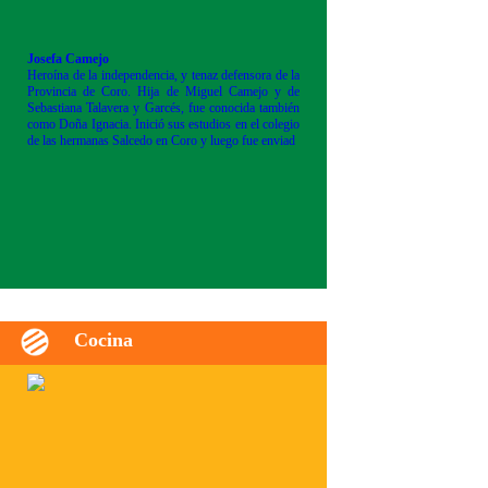
Josefa Camejo
Heroína de la independencia, y tenaz defensora de la
Provincia de Coro. Hija de Miguel Camejo y de
Sebastiana Talavera y Garcés, fue conocida también
como Doña Ignacia. Inició sus estudios en el colegio
de las hermanas Salcedo en Coro y luego fue enviad
Cocina