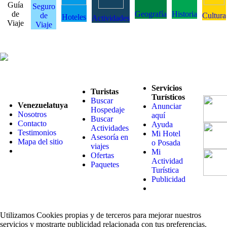
Guía
Seguro
de
Geografía
Historia
de
Cultura
Hoteles
Actividades
Viaje
Viaje
Servicios
Turistas
Turísticos
Buscar
Venezuelatuya
Anunciar
Hospedaje
Nosotros
aquí
Buscar
Contacto
Ayuda
Actividades
Testimonios
Mi Hotel
Asesoría en
Mapa del sitio
o Posada
viajes
Mi
Ofertas
Actividad
Paquetes
Turística
Publicidad
Utilizamos Cookies propias y de terceros para mejorar nuestros
servicios y mostrarte publicidad relacionada con tus preferencias.