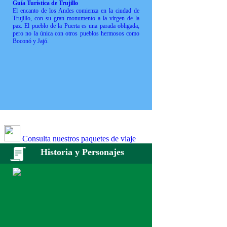
Guía Turística de Trujillo
El encanto de los Andes comienza en la ciudad de
Trujillo, con su gran monumento a la virgen de la
paz. El pueblo de la Puerta es una parada obligada,
pero no la única con otros pueblos hermosos como
Boconó y Jajó.
Consulta nuestros paquetes de viaje
Historia y Personajes