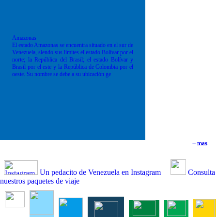
Amazonas
El estado Amazonas se encuentra situado en el sur de
Venezuela, siendo sus límites el estado Bolívar por el
norte; la República del Brasil; el estado Bolívar y
Brasil por el este y la República de Colombia por el
oeste. Su nombre se debe a su ubicación ge
+ mas
+ mas
+ mas
+ mas
Un pedacito de Venezuela en Instagram
Consulta
nuestros paquetes de viaje