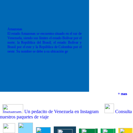
Amazonas
El estado Amazonas se encuentra situado en el sur de
Venezuela, siendo sus límites el estado Bolívar por el
norte; la República del Brasil; el estado Bolívar y
Brasil por el este y la República de Colombia por el
oeste. Su nombre se debe a su ubicación ge
+ mas
+ mas
+ mas
+ mas
Un pedacito de Venezuela en Instagram
Consulta
nuestros paquetes de viaje