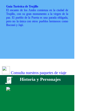
Guía Turística de Trujillo
El encanto de los Andes comienza en la ciudad de
Trujillo, con su gran monumento a la virgen de la
paz. El pueblo de la Puerta es una parada obligada,
pero no la única con otros pueblos hermosos como
Boconó y Jajó.
Consulta nuestros paquetes de viaje
Historia y Personajes