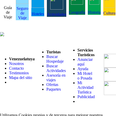
Guía
Seguro
de
Geografía
Historia
de
Cultura
Hoteles
Actividades
Viaje
Viaje
Servicios
Turistas
Turísticos
Buscar
Venezuelatuya
Anunciar
Hospedaje
Nosotros
aquí
Buscar
Contacto
Ayuda
Actividades
Testimonios
Mi Hotel
Asesoría en
Mapa del sitio
o Posada
viajes
Mi
Ofertas
Actividad
Paquetes
Turística
Publicidad
Utilizamos Cookies propias y de terceros para mejorar nuestros