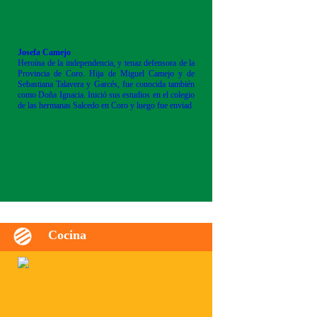
Josefa Camejo
Heroína de la independencia, y tenaz defensora de la
Provincia de Coro. Hija de Miguel Camejo y de
Sebastiana Talavera y Garcés, fue conocida también
como Doña Ignacia. Inició sus estudios en el colegio
de las hermanas Salcedo en Coro y luego fue enviad
Cocina