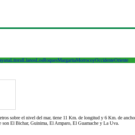
ayana
Litoral
Llanos
LosRoques
Margarita
Morrocoy
Occidente
Oriente
 metros sobre el nivel del mar, tiene 11 Km. de longitud y 6 Km. de an
che son El Bichar, Guinima, El Amparo, El Guamache y La Uva.