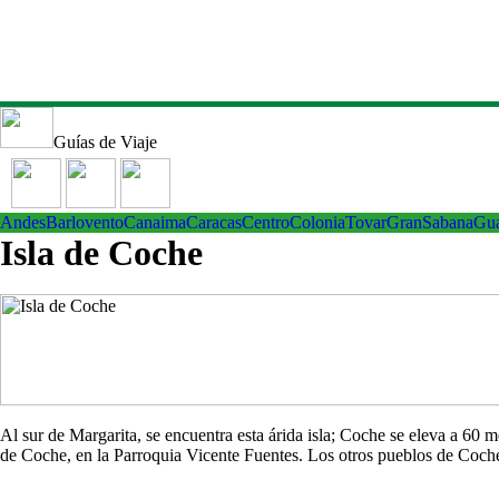
Guías de Viaje
Andes
Barlovento
Canaima
Caracas
Centro
ColoniaTovar
GranSabana
Gu
Isla de Coche
Al sur de Margarita, se encuentra esta árida isla; Coche se eleva a 60
de Coche, en la Parroquia Vicente Fuentes. Los otros pueblos de Co