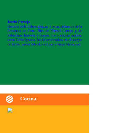
Josefa Camejo
Heroína de la independencia, y tenaz defensora de la
Provincia de Coro. Hija de Miguel Camejo y de
Sebastiana Talavera y Garcés, fue conocida también
como Doña Ignacia. Inició sus estudios en el colegio
de las hermanas Salcedo en Coro y luego fue enviad
Cocina