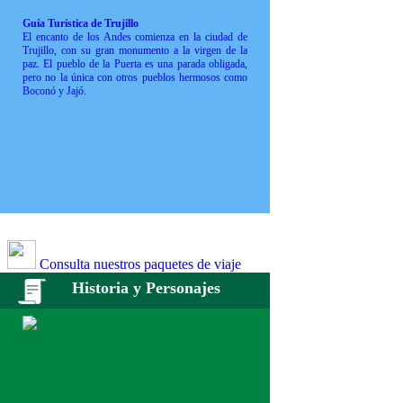
Guía Turística de Trujillo
El encanto de los Andes comienza en la ciudad de
Trujillo, con su gran monumento a la virgen de la
paz. El pueblo de la Puerta es una parada obligada,
pero no la única con otros pueblos hermosos como
Boconó y Jajó.
Consulta nuestros paquetes de viaje
Historia y Personajes