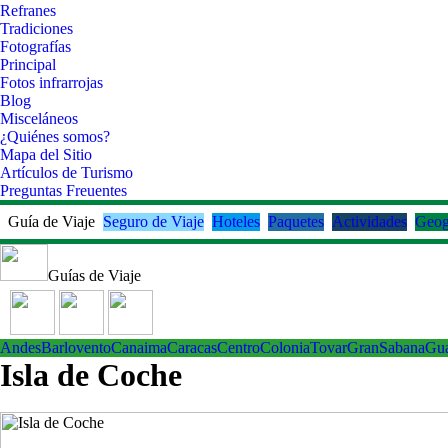
Refranes
Tradiciones
Fotografías
Principal
Fotos infrarrojas
Blog
Misceláneos
¿Quiénes somos?
Mapa del Sitio
Artículos de Turismo
Preguntas Freuentes
Guía de Viaje
Seguro de Viaje
Hoteles
Paquetes
Actividades
Geog
Guías de Viaje
Andes
Barlovento
Canaima
Caracas
Centro
ColoniaTovar
GranSabana
Gu
Isla de Coche