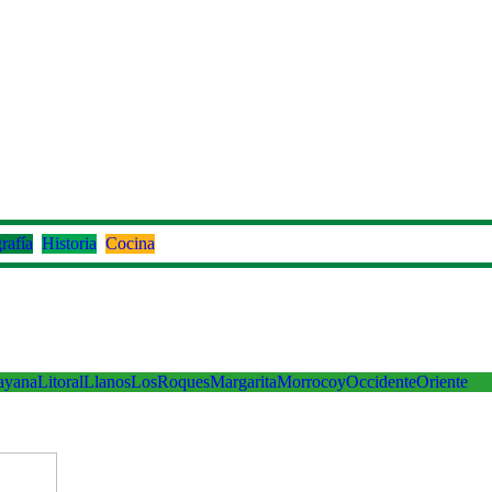
rafía
Historia
Cocina
ayana
Litoral
Llanos
LosRoques
Margarita
Morrocoy
Occidente
Oriente