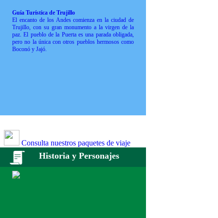
Guía Turística de Trujillo
El encanto de los Andes comienza en la ciudad de
Trujillo, con su gran monumento a la virgen de la
paz. El pueblo de la Puerta es una parada obligada,
pero no la única con otros pueblos hermosos como
Boconó y Jajó.
Consulta nuestros paquetes de viaje
Historia y Personajes