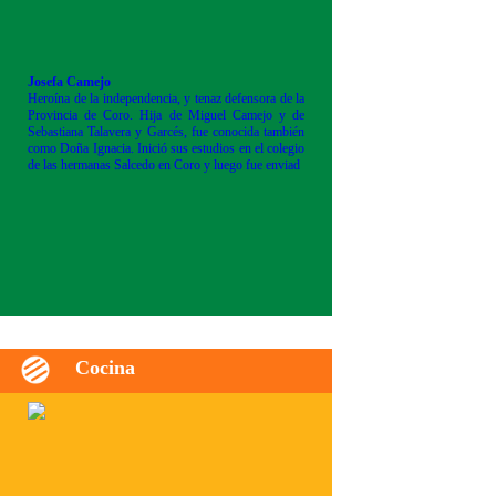
Josefa Camejo
Heroína de la independencia, y tenaz defensora de la
Provincia de Coro. Hija de Miguel Camejo y de
Sebastiana Talavera y Garcés, fue conocida también
como Doña Ignacia. Inició sus estudios en el colegio
de las hermanas Salcedo en Coro y luego fue enviad
Cocina