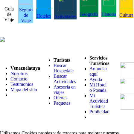
Guía
Seguro
de
Geografía
Historia
de
Cultura
Hoteles
Actividades
Viaje
Viaje
Servicios
Turistas
Turísticos
Buscar
Venezuelatuya
Anunciar
Hospedaje
Nosotros
aquí
Buscar
Contacto
Ayuda
Actividades
Testimonios
Mi Hotel
Asesoría en
Mapa del sitio
o Posada
viajes
Mi
Ofertas
Actividad
Paquetes
Turística
Publicidad
Utilizamos Cookies propias y de terceros para mejorar nuestros