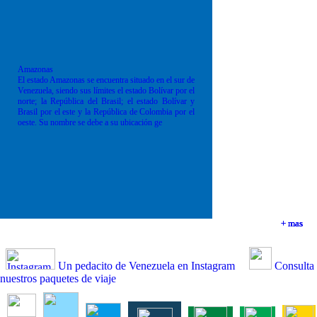
Amazonas
El estado Amazonas se encuentra situado en el sur de
Venezuela, siendo sus límites el estado Bolívar por el
norte; la República del Brasil; el estado Bolívar y
Brasil por el este y la República de Colombia por el
oeste. Su nombre se debe a su ubicación ge
+ mas
+ mas
+ mas
+ mas
Un pedacito de Venezuela en Instagram
Consulta
nuestros paquetes de viaje