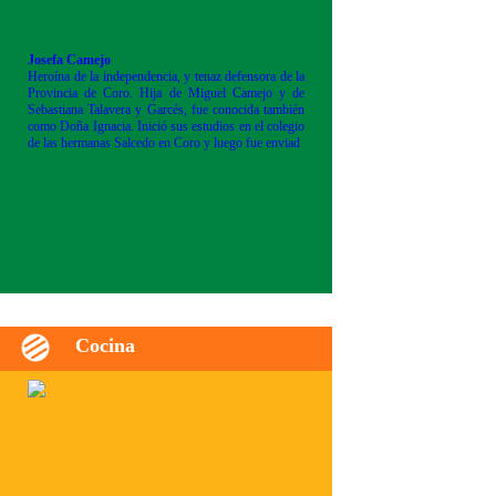
Josefa Camejo
Heroína de la independencia, y tenaz defensora de la
Provincia de Coro. Hija de Miguel Camejo y de
Sebastiana Talavera y Garcés, fue conocida también
como Doña Ignacia. Inició sus estudios en el colegio
de las hermanas Salcedo en Coro y luego fue enviad
Cocina