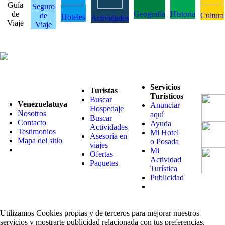
Guía
Seguro
de
Geografía
Historia
de
Cultura
Hoteles
Actividades
Viaje
Viaje
Servicios
Turistas
Turísticos
Buscar
Venezuelatuya
Anunciar
Hospedaje
Nosotros
aquí
Buscar
Contacto
Ayuda
Actividades
Testimonios
Mi Hotel
Asesoría en
Mapa del sitio
o Posada
viajes
Mi
Ofertas
Actividad
Paquetes
Turística
Publicidad
Utilizamos Cookies propias y de terceros para mejorar nuestros
servicios y mostrarte publicidad relacionada con tus preferencias.