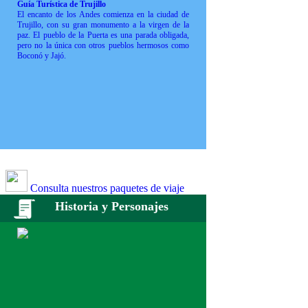
Guía Turística de Trujillo
El encanto de los Andes comienza en la ciudad de
Trujillo, con su gran monumento a la virgen de la
paz. El pueblo de la Puerta es una parada obligada,
pero no la única con otros pueblos hermosos como
Boconó y Jajó.
Consulta nuestros paquetes de viaje
Historia y Personajes