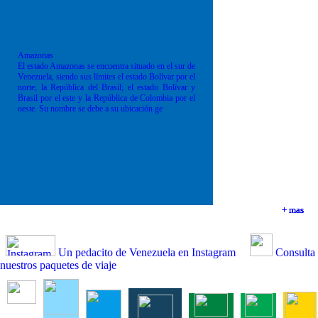
Amazonas
El estado Amazonas se encuentra situado en el sur de
Venezuela, siendo sus límites el estado Bolívar por el
norte; la República del Brasil; el estado Bolívar y
Brasil por el este y la República de Colombia por el
oeste. Su nombre se debe a su ubicación ge
+ mas
+ mas
+ mas
+ mas
Un pedacito de Venezuela en Instagram
Consulta
nuestros paquetes de viaje