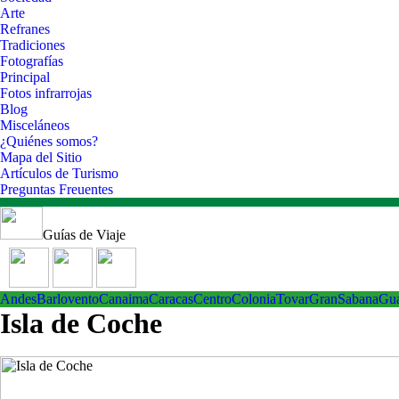
Arte
Refranes
Tradiciones
Fotografías
Principal
Fotos infrarrojas
Blog
Misceláneos
¿Quiénes somos?
Mapa del Sitio
Artículos de Turismo
Preguntas Freuentes
Guías de Viaje
Andes
Barlovento
Canaima
Caracas
Centro
ColoniaTovar
GranSabana
Gu
Isla de Coche