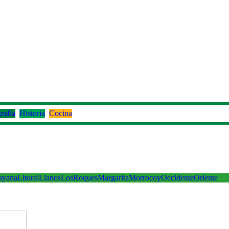
rafía
Historia
Cocina
ayana
Litoral
Llanos
LosRoques
Margarita
Morrocoy
Occidente
Oriente