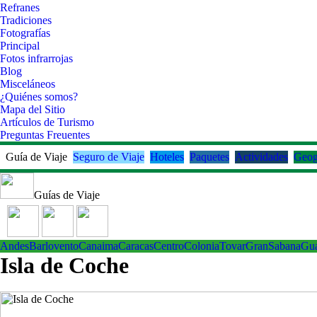
Refranes
Tradiciones
Fotografías
Principal
Fotos infrarrojas
Blog
Misceláneos
¿Quiénes somos?
Mapa del Sitio
Artículos de Turismo
Preguntas Freuentes
Guía de Viaje
Seguro de Viaje
Hoteles
Paquetes
Actividades
Geog
Guías de Viaje
Andes
Barlovento
Canaima
Caracas
Centro
ColoniaTovar
GranSabana
Gu
Isla de Coche