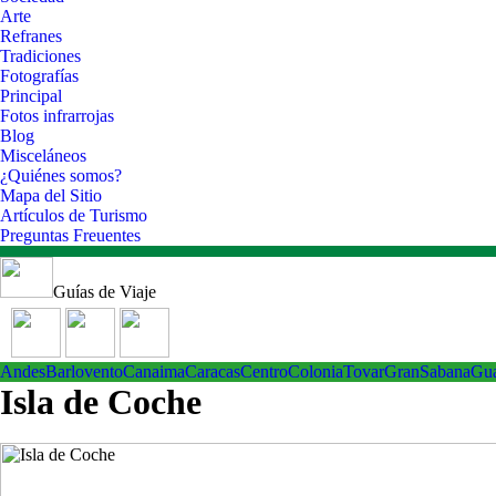
Arte
Refranes
Tradiciones
Fotografías
Principal
Fotos infrarrojas
Blog
Misceláneos
¿Quiénes somos?
Mapa del Sitio
Artículos de Turismo
Preguntas Freuentes
Guías de Viaje
Andes
Barlovento
Canaima
Caracas
Centro
ColoniaTovar
GranSabana
Gu
Isla de Coche