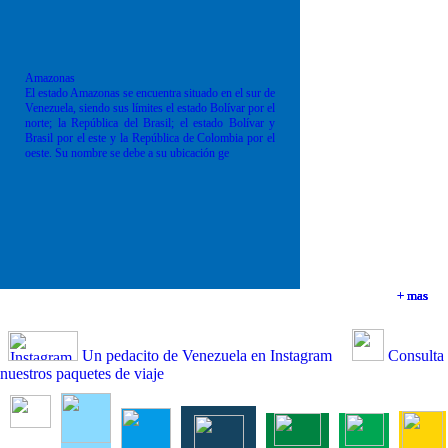
Amazonas
El estado Amazonas se encuentra situado en el sur de
Venezuela, siendo sus límites el estado Bolívar por el
norte; la República del Brasil; el estado Bolívar y
Brasil por el este y la República de Colombia por el
oeste. Su nombre se debe a su ubicación ge
+ mas
+ mas
+ mas
+ mas
Un pedacito de Venezuela en Instagram
Consulta
nuestros paquetes de viaje