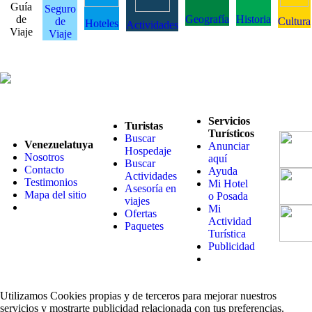
Guía
Seguro
de
Geografía
Historia
de
Cultura
Hoteles
Actividades
Viaje
Viaje
Servicios
Turistas
Turísticos
Buscar
Venezuelatuya
Anunciar
Hospedaje
Nosotros
aquí
Buscar
Contacto
Ayuda
Actividades
Testimonios
Mi Hotel
Asesoría en
Mapa del sitio
o Posada
viajes
Mi
Ofertas
Actividad
Paquetes
Turística
Publicidad
Utilizamos Cookies propias y de terceros para mejorar nuestros
servicios y mostrarte publicidad relacionada con tus preferencias.