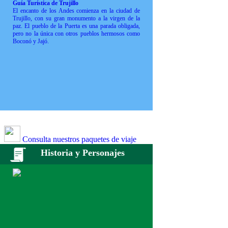
Guía Turística de Trujillo
El encanto de los Andes comienza en la ciudad de
Trujillo, con su gran monumento a la virgen de la
paz. El pueblo de la Puerta es una parada obligada,
pero no la única con otros pueblos hermosos como
Boconó y Jajó.
Consulta nuestros paquetes de viaje
Historia y Personajes