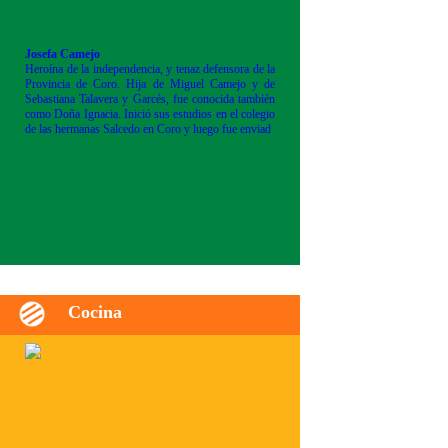
Josefa Camejo
Heroína de la independencia, y tenaz defensora de la
Provincia de Coro. Hija de Miguel Camejo y de
Sebastiana Talavera y Garcés, fue conocida también
como Doña Ignacia. Inició sus estudios en el colegio
de las hermanas Salcedo en Coro y luego fue enviad
Cocina