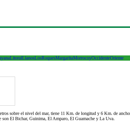
ayana
Litoral
Llanos
LosRoques
Margarita
Morrocoy
Occidente
Oriente
 metros sobre el nivel del mar, tiene 11 Km. de longitud y 6 Km. de an
che son El Bichar, Guinima, El Amparo, El Guamache y La Uva.