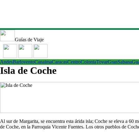
Guías de Viaje
Andes
Barlovento
Canaima
Caracas
Centro
ColoniaTovar
GranSabana
Gu
Isla de Coche
Al sur de Margarita, se encuentra esta árida isla; Coche se eleva a 60
de Coche, en la Parroquia Vicente Fuentes. Los otros pueblos de Co