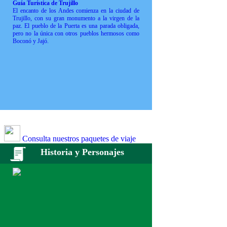
Guía Turística de Trujillo
El encanto de los Andes comienza en la ciudad de
Trujillo, con su gran monumento a la virgen de la
paz. El pueblo de la Puerta es una parada obligada,
pero no la única con otros pueblos hermosos como
Boconó y Jajó.
Consulta nuestros paquetes de viaje
Historia y Personajes