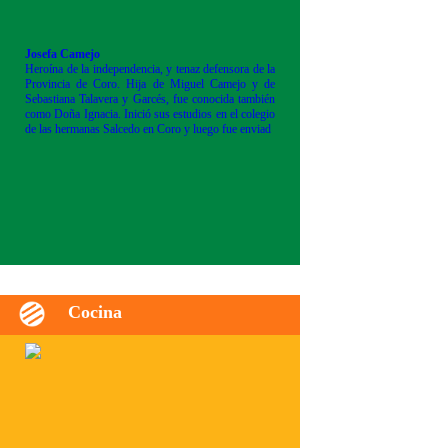
Josefa Camejo
Heroína de la independencia, y tenaz defensora de la
Provincia de Coro. Hija de Miguel Camejo y de
Sebastiana Talavera y Garcés, fue conocida también
como Doña Ignacia. Inició sus estudios en el colegio
de las hermanas Salcedo en Coro y luego fue enviad
Cocina