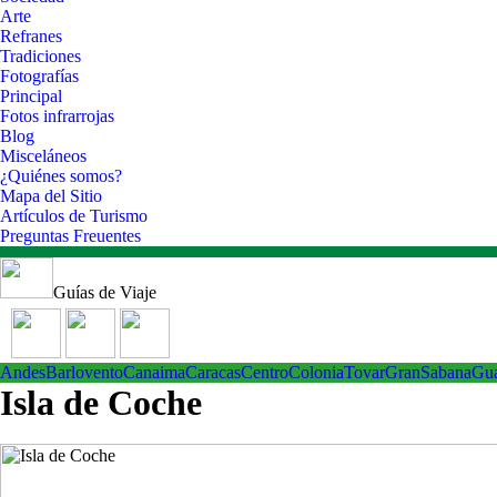
Arte
Refranes
Tradiciones
Fotografías
Principal
Fotos infrarrojas
Blog
Misceláneos
¿Quiénes somos?
Mapa del Sitio
Artículos de Turismo
Preguntas Freuentes
Guías de Viaje
Andes
Barlovento
Canaima
Caracas
Centro
ColoniaTovar
GranSabana
Gu
Isla de Coche