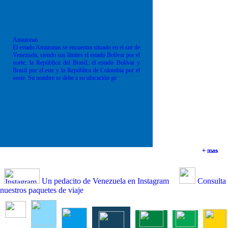
Amazonas
El estado Amazonas se encuentra situado en el sur de
Venezuela, siendo sus límites el estado Bolívar por el
norte; la República del Brasil; el estado Bolívar y
Brasil por el este y la República de Colombia por el
oeste. Su nombre se debe a su ubicación ge
+ mas
+ mas
+ mas
+ mas
Un pedacito de Venezuela en Instagram
Consulta
nuestros paquetes de viaje