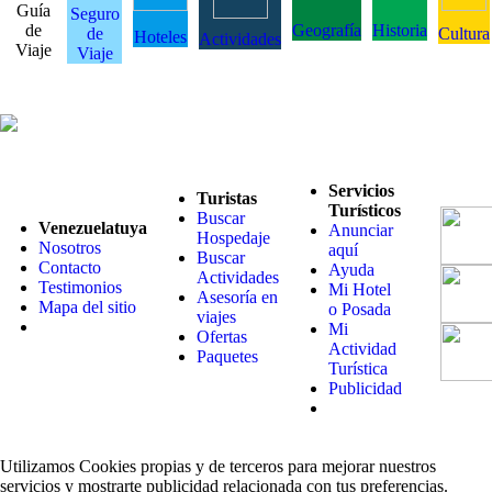
Guía
Seguro
de
Geografía
Historia
de
Cultura
Hoteles
Actividades
Viaje
Viaje
Servicios
Turistas
Turísticos
Buscar
Venezuelatuya
Anunciar
Hospedaje
Nosotros
aquí
Buscar
Contacto
Ayuda
Actividades
Testimonios
Mi Hotel
Asesoría en
Mapa del sitio
o Posada
viajes
Mi
Ofertas
Actividad
Paquetes
Turística
Publicidad
Utilizamos Cookies propias y de terceros para mejorar nuestros
servicios y mostrarte publicidad relacionada con tus preferencias.