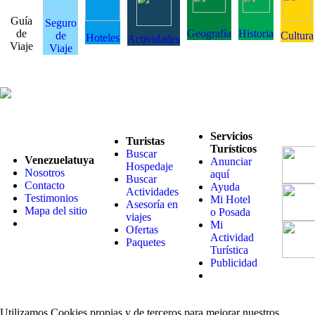
Guía
Seguro
de
Geografía
Historia
de
Cultura
Hoteles
Actividades
Viaje
Viaje
Servicios
Turistas
Turísticos
Buscar
Venezuelatuya
Anunciar
Hospedaje
Nosotros
aquí
Buscar
Contacto
Ayuda
Actividades
Testimonios
Mi Hotel
Asesoría en
Mapa del sitio
o Posada
viajes
Mi
Ofertas
Actividad
Paquetes
Turística
Publicidad
Utilizamos Cookies propias y de terceros para mejorar nuestros