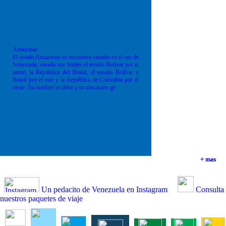
Amazonas
El estado Amazonas se encuentra situado en el sur de
Venezuela, siendo sus límites el estado Bolívar por el
norte; la República del Brasil; el estado Bolívar y
Brasil por el este y la República de Colombia por el
oeste. Su nombre se debe a su ubicación ge
+ mas
+ mas
+ mas
+ mas
Un pedacito de Venezuela en Instagram
Consulta
nuestros paquetes de viaje