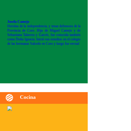
Josefa Camejo
Heroína de la independencia, y tenaz defensora de la
Provincia de Coro. Hija de Miguel Camejo y de
Sebastiana Talavera y Garcés, fue conocida también
como Doña Ignacia. Inició sus estudios en el colegio
de las hermanas Salcedo en Coro y luego fue enviad
Cocina