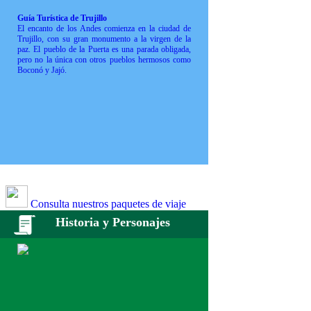
Guía Turística de Trujillo
El encanto de los Andes comienza en la ciudad de
Trujillo, con su gran monumento a la virgen de la
paz. El pueblo de la Puerta es una parada obligada,
pero no la única con otros pueblos hermosos como
Boconó y Jajó.
Consulta nuestros paquetes de viaje
Historia y Personajes