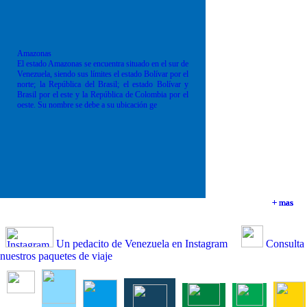
Amazonas
El estado Amazonas se encuentra situado en el sur de
Venezuela, siendo sus límites el estado Bolívar por el
norte; la República del Brasil; el estado Bolívar y
Brasil por el este y la República de Colombia por el
oeste. Su nombre se debe a su ubicación ge
+ mas
+ mas
+ mas
+ mas
Un pedacito de Venezuela en Instagram
Consulta
nuestros paquetes de viaje