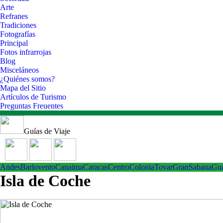
Arte
Refranes
Tradiciones
Fotografías
Principal
Fotos infrarrojas
Blog
Misceláneos
¿Quiénes somos?
Mapa del Sitio
Artículos de Turismo
Preguntas Freuentes
Guías de Viaje
Andes
Barlovento
Canaima
Caracas
Centro
ColoniaTovar
GranSabana
Gu
Isla de Coche