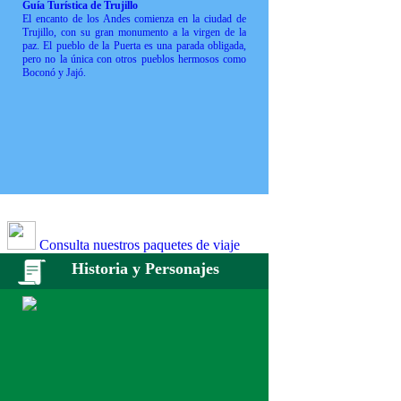
Guía Turística de Trujillo
El encanto de los Andes comienza en la ciudad de
Trujillo, con su gran monumento a la virgen de la
paz. El pueblo de la Puerta es una parada obligada,
pero no la única con otros pueblos hermosos como
Boconó y Jajó.
Consulta nuestros paquetes de viaje
Historia y Personajes