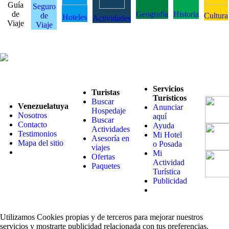
Guía
Seguro
de
Geografía
Historia
de
Cultura
Hoteles
Actividades
Viaje
Viaje
Servicios
Turistas
Turísticos
Buscar
Venezuelatuya
Anunciar
Hospedaje
Nosotros
aquí
Buscar
Contacto
Ayuda
Actividades
Testimonios
Mi Hotel
Asesoría en
Mapa del sitio
o Posada
viajes
Mi
Ofertas
Actividad
Paquetes
Turística
Publicidad
Utilizamos Cookies propias y de terceros para mejorar nuestros
servicios y mostrarte publicidad relacionada con tus preferencias.