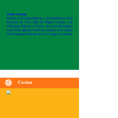
Josefa Camejo
Heroína de la independencia, y tenaz defensora de la
Provincia de Coro. Hija de Miguel Camejo y de
Sebastiana Talavera y Garcés, fue conocida también
como Doña Ignacia. Inició sus estudios en el colegio
de las hermanas Salcedo en Coro y luego fue enviad
Cocina