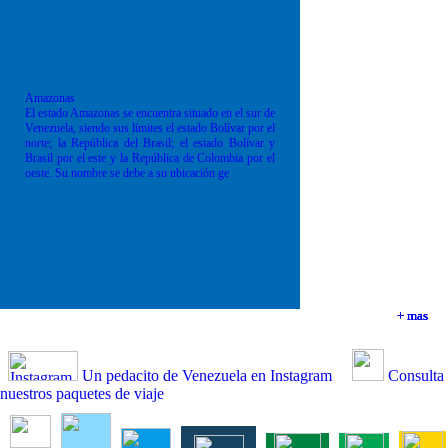
Amazonas
El estado Amazonas se encuentra situado en el sur de
Venezuela, siendo sus límites el estado Bolívar por el
norte; la República del Brasil; el estado Bolívar y
Brasil por el este y la República de Colombia por el
oeste. Su nombre se debe a su ubicación ge
+ mas
+ mas
+ mas
+ mas
Un pedacito de Venezuela en Instagram
Consulta
nuestros paquetes de viaje