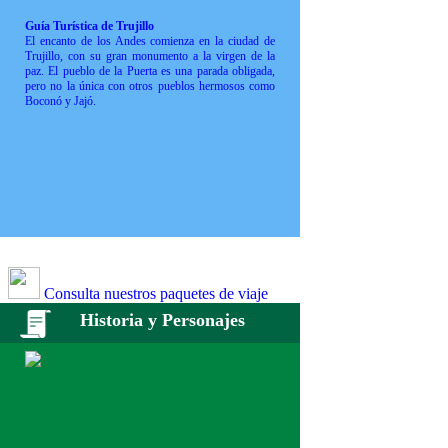
Guía Turística de Trujillo
El encanto de los Andes comienza en la ciudad de
Trujillo, con su gran monumento a la virgen de la
paz. El pueblo de la Puerta es una parada obligada,
pero no la única con otros pueblos hermosos como
Boconó y Jajó.
Consulta nuestros paquetes de viaje
Historia y Personajes