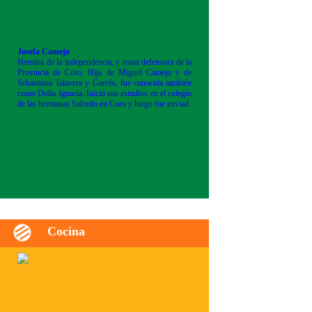
Josefa Camejo
Heroína de la independencia, y tenaz defensora de la
Provincia de Coro. Hija de Miguel Camejo y de
Sebastiana Talavera y Garcés, fue conocida también
como Doña Ignacia. Inició sus estudios en el colegio
de las hermanas Salcedo en Coro y luego fue enviad
Cocina