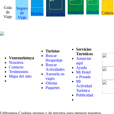
Guía
Seguro
de
Geografía
Historia
de
Cultura
Hoteles
Actividades
Viaje
Viaje
Servicios
Turistas
Turísticos
Buscar
Venezuelatuya
Anunciar
Hospedaje
Nosotros
aquí
Buscar
Contacto
Ayuda
Actividades
Testimonios
Mi Hotel
Asesoría en
Mapa del sitio
o Posada
viajes
Mi
Ofertas
Actividad
Paquetes
Turística
Publicidad
Utilizamos Cookies propias y de terceros para mejorar nuestros