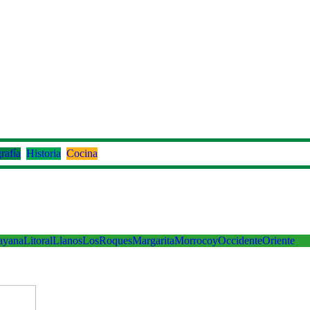
rafía
Historia
Cocina
ayana
Litoral
Llanos
LosRoques
Margarita
Morrocoy
Occidente
Oriente