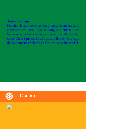
Josefa Camejo
Heroína de la independencia, y tenaz defensora de la
Provincia de Coro. Hija de Miguel Camejo y de
Sebastiana Talavera y Garcés, fue conocida también
como Doña Ignacia. Inició sus estudios en el colegio
de las hermanas Salcedo en Coro y luego fue enviad
Cocina