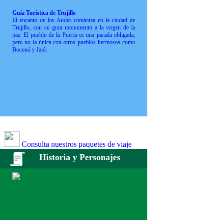
Guía Turística de Trujillo
El encanto de los Andes comienza en la ciudad de
Trujillo, con su gran monumento a la virgen de la
paz. El pueblo de la Puerta es una parada obligada,
pero no la única con otros pueblos hermosos como
Boconó y Jajó.
Consulta nuestros paquetes de viaje
Historia y Personajes