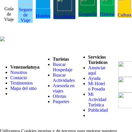
Guía
Seguro
de
Geografía
Historia
de
Cultura
Hoteles
Actividades
Viaje
Viaje
Servicios
Turistas
Turísticos
Buscar
Venezuelatuya
Anunciar
Hospedaje
Nosotros
aquí
Buscar
Contacto
Ayuda
Actividades
Testimonios
Mi Hotel
Asesoría en
Mapa del sitio
o Posada
viajes
Mi
Ofertas
Actividad
Paquetes
Turística
Publicidad
Utilizamos Cookies propias y de terceros para mejorar nuestros