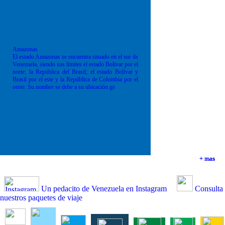
Amazonas
El estado Amazonas se encuentra situado en el sur de
Venezuela, siendo sus límites el estado Bolívar por el
norte; la República del Brasil; el estado Bolívar y
Brasil por el este y la República de Colombia por el
oeste. Su nombre se debe a su ubicación ge
+ mas
+ mas
+ mas
+ mas
Un pedacito de Venezuela en Instagram
Consulta
nuestros paquetes de viaje