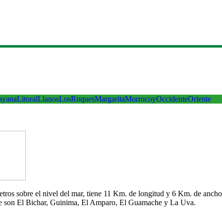
ayana
Litoral
Llanos
LosRoques
Margarita
Morrocoy
Occidente
Oriente
 metros sobre el nivel del mar, tiene 11 Km. de longitud y 6 Km. de an
che son El Bichar, Guinima, El Amparo, El Guamache y La Uva.