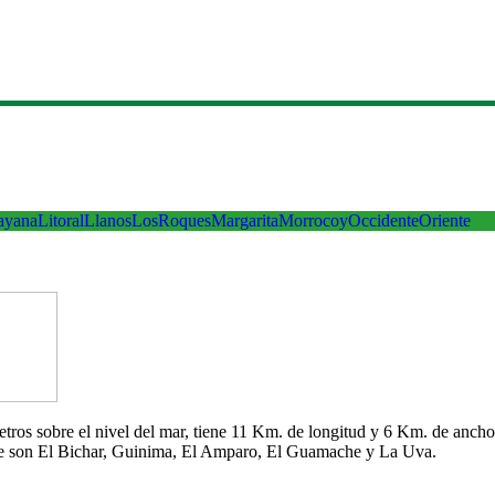
ayana
Litoral
Llanos
LosRoques
Margarita
Morrocoy
Occidente
Oriente
 metros sobre el nivel del mar, tiene 11 Km. de longitud y 6 Km. de an
che son El Bichar, Guinima, El Amparo, El Guamache y La Uva.