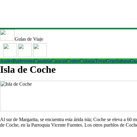
Guías de Viaje
Andes
Barlovento
Canaima
Caracas
Centro
ColoniaTovar
GranSabana
Gu
Isla de Coche
Al sur de Margarita, se encuentra esta árida isla; Coche se eleva a 60
de Coche, en la Parroquia Vicente Fuentes. Los otros pueblos de Co