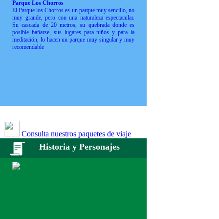
Parque Los Chorros
El Parque los Chorros es un parque muy sencillo, no
muy grande, pero con una naturaleza espectacular.
Su cascada de 20 metros, su quebrada donde es
posible bañarse, sus lugares para niños y para la
meditación, lo hacen un parque muy singular y muy
recomendable
Consulta nuestros paquetes de viaje
Historia y Personajes