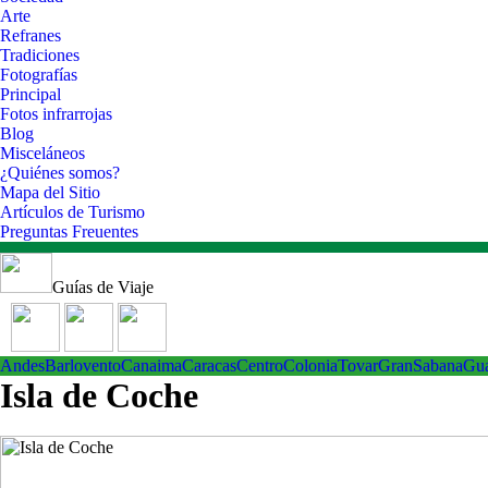
Arte
Refranes
Tradiciones
Fotografías
Principal
Fotos infrarrojas
Blog
Misceláneos
¿Quiénes somos?
Mapa del Sitio
Artículos de Turismo
Preguntas Freuentes
Guías de Viaje
Andes
Barlovento
Canaima
Caracas
Centro
ColoniaTovar
GranSabana
Gu
Isla de Coche