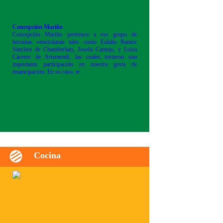
Concepción Mariño
Concepción Mariño pertenece a ese grupo de
heroínas venezolanas tales como Eulalia Ramos
Sánchez de Chamberlain, Josefa Camejo, y Luisa
Cáceres de Arismendi; las cuales tuvieron una
importante participación en nuestra gesta de
emancipación. En su caso, te
Cocina