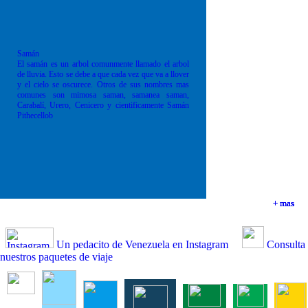
Samán
El samán es un arbol comunmente llamado el arbol
de lluvia. Esto se debe a que cada vez que va a llover
y el cielo se oscurece. Otros de sus nombres mas
comunes son mimosa saman, samanea saman,
Carabalí, Urero, Cenicero y cientificamente Samán
Pithecellob
+ mas
+ mas
+ mas
+ mas
Un pedacito de Venezuela en Instagram
Consulta
nuestros paquetes de viaje