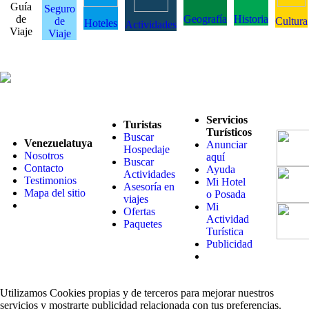
Guía
Seguro
de
Geografía
Historia
de
Cultura
Hoteles
Actividades
Viaje
Viaje
Servicios
Turistas
Turísticos
Buscar
Venezuelatuya
Anunciar
Hospedaje
Nosotros
aquí
Buscar
Contacto
Ayuda
Actividades
Testimonios
Mi Hotel
Asesoría en
Mapa del sitio
o Posada
viajes
Mi
Ofertas
Actividad
Paquetes
Turística
Publicidad
Utilizamos Cookies propias y de terceros para mejorar nuestros
servicios y mostrarte publicidad relacionada con tus preferencias.