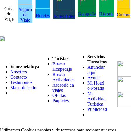
Guía
Seguro
de
Geografía
Historia
de
Cultura
Hoteles
Actividades
Viaje
Viaje
Servicios
Turistas
Turísticos
Buscar
Venezuelatuya
Anunciar
Hospedaje
Nosotros
aquí
Buscar
Contacto
Ayuda
Actividades
Testimonios
Mi Hotel
Asesoría en
Mapa del sitio
o Posada
viajes
Mi
Ofertas
Actividad
Paquetes
Turística
Publicidad
Utilizamos Cookies propias y de terceros para mejorar nuestros