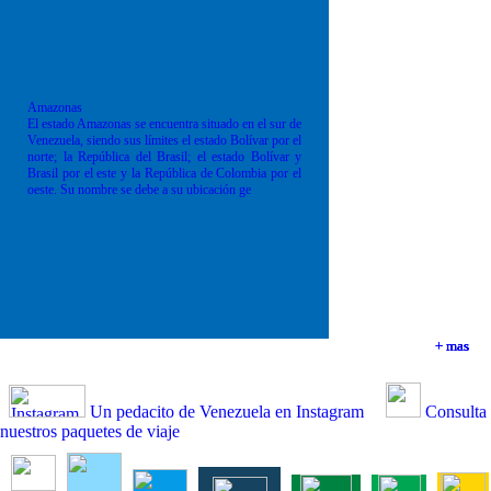
Amazonas
El estado Amazonas se encuentra situado en el sur de
Venezuela, siendo sus límites el estado Bolívar por el
norte; la República del Brasil; el estado Bolívar y
Brasil por el este y la República de Colombia por el
oeste. Su nombre se debe a su ubicación ge
+ mas
+ mas
+ mas
+ mas
Un pedacito de Venezuela en Instagram
Consulta
nuestros paquetes de viaje