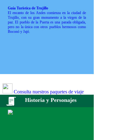
Guía Turística de Trujillo
El encanto de los Andes comienza en la ciudad de
Trujillo, con su gran monumento a la virgen de la
paz. El pueblo de la Puerta es una parada obligada,
pero no la única con otros pueblos hermosos como
Boconó y Jajó.
Consulta nuestros paquetes de viaje
Historia y Personajes