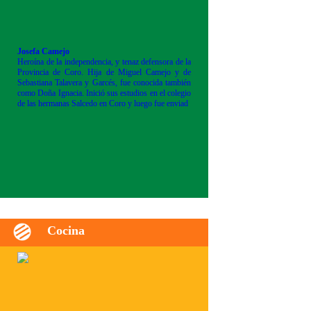
Josefa Camejo
Heroína de la independencia, y tenaz defensora de la
Provincia de Coro. Hija de Miguel Camejo y de
Sebastiana Talavera y Garcés, fue conocida también
como Doña Ignacia. Inició sus estudios en el colegio
de las hermanas Salcedo en Coro y luego fue enviad
Cocina