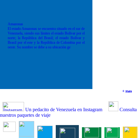
Amazonas
El estado Amazonas se encuentra situado en el sur de
Venezuela, siendo sus límites el estado Bolívar por el
norte; la República del Brasil; el estado Bolívar y
Brasil por el este y la República de Colombia por el
oeste. Su nombre se debe a su ubicación ge
+ mas
+ mas
+ mas
+ mas
Un pedacito de Venezuela en Instagram
Consulta
nuestros paquetes de viaje