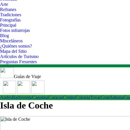
Arte
Refranes
Tradiciones
Fotografías
Principal
Fotos infrarrojas
Blog
Misceláneos
¿Quiénes somos?
Mapa del Sitio
Artículos de Turismo
Preguntas Freuentes
Guías de Viaje
Andes
Barlovento
Canaima
Caracas
Centro
ColoniaTovar
GranSabana
Gu
Isla de Coche