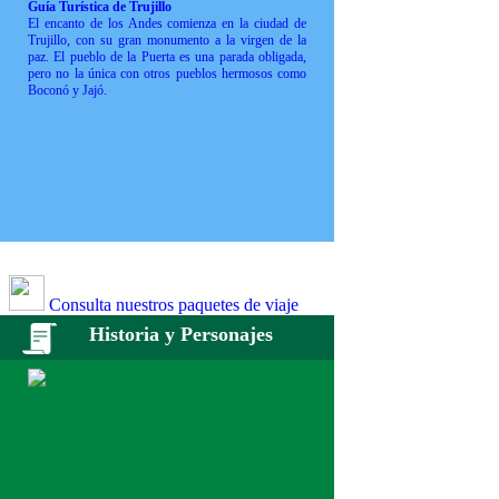
Guía Turística de Trujillo
El encanto de los Andes comienza en la ciudad de
Trujillo, con su gran monumento a la virgen de la
paz. El pueblo de la Puerta es una parada obligada,
pero no la única con otros pueblos hermosos como
Boconó y Jajó.
Consulta nuestros paquetes de viaje
Historia y Personajes