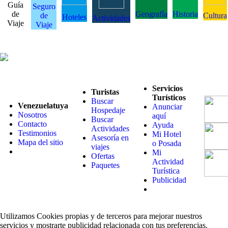
Guía
Seguro
de
Geografía
Historia
de
Cultura
Hoteles
Actividades
Viaje
Viaje
Servicios
Turistas
Turísticos
Buscar
Venezuelatuya
Anunciar
Hospedaje
Nosotros
aquí
Buscar
Contacto
Ayuda
Actividades
Testimonios
Mi Hotel
Asesoría en
Mapa del sitio
o Posada
viajes
Mi
Ofertas
Actividad
Paquetes
Turística
Publicidad
Utilizamos Cookies propias y de terceros para mejorar nuestros
servicios y mostrarte publicidad relacionada con tus preferencias.