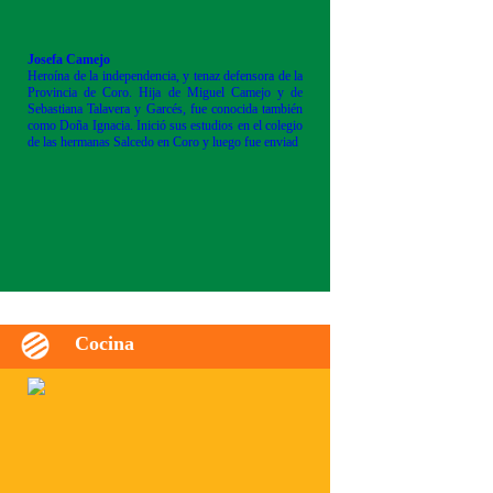
Josefa Camejo
Heroína de la independencia, y tenaz defensora de la
Provincia de Coro. Hija de Miguel Camejo y de
Sebastiana Talavera y Garcés, fue conocida también
como Doña Ignacia. Inició sus estudios en el colegio
de las hermanas Salcedo en Coro y luego fue enviad
Cocina