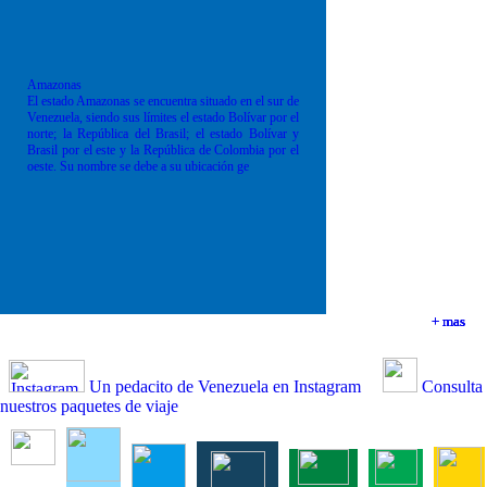
Amazonas
El estado Amazonas se encuentra situado en el sur de
Venezuela, siendo sus límites el estado Bolívar por el
norte; la República del Brasil; el estado Bolívar y
Brasil por el este y la República de Colombia por el
oeste. Su nombre se debe a su ubicación ge
+ mas
+ mas
+ mas
+ mas
Un pedacito de Venezuela en Instagram
Consulta
nuestros paquetes de viaje