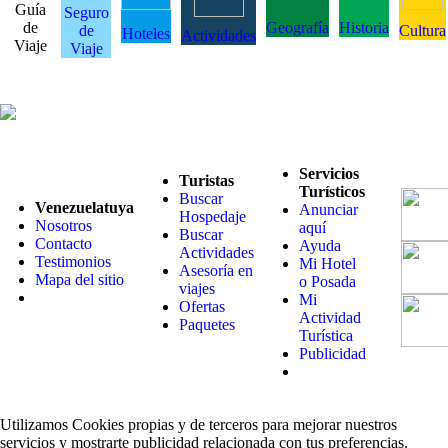
Guía
Seguro
de
Geografía
Historia
de
Cultura
Hoteles
Actividades
Viaje
Viaje
Servicios
Turistas
Turísticos
Buscar
Venezuelatuya
Anunciar
Hospedaje
Nosotros
aquí
Buscar
Contacto
Ayuda
Actividades
Testimonios
Mi Hotel
Asesoría en
Mapa del sitio
o Posada
viajes
Mi
Ofertas
Actividad
Paquetes
Turística
Publicidad
Utilizamos Cookies propias y de terceros para mejorar nuestros
servicios y mostrarte publicidad relacionada con tus preferencias.