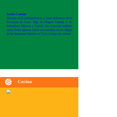
Josefa Camejo
Heroína de la independencia, y tenaz defensora de la
Provincia de Coro. Hija de Miguel Camejo y de
Sebastiana Talavera y Garcés, fue conocida también
como Doña Ignacia. Inició sus estudios en el colegio
de las hermanas Salcedo en Coro y luego fue enviad
Cocina