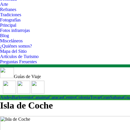
Arte
Refranes
Tradiciones
Fotografías
Principal
Fotos infrarrojas
Blog
Misceláneos
¿Quiénes somos?
Mapa del Sitio
Artículos de Turismo
Preguntas Freuentes
Guías de Viaje
Andes
Barlovento
Canaima
Caracas
Centro
ColoniaTovar
GranSabana
Gu
Isla de Coche