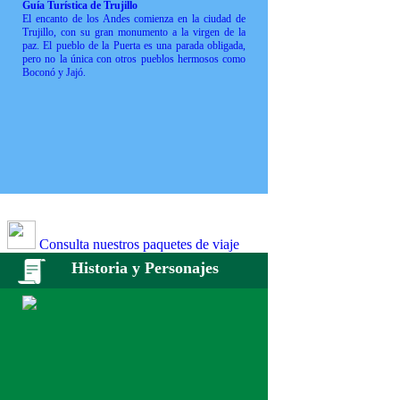
Guía Turística de Trujillo
El encanto de los Andes comienza en la ciudad de
Trujillo, con su gran monumento a la virgen de la
paz. El pueblo de la Puerta es una parada obligada,
pero no la única con otros pueblos hermosos como
Boconó y Jajó.
Consulta nuestros paquetes de viaje
Historia y Personajes