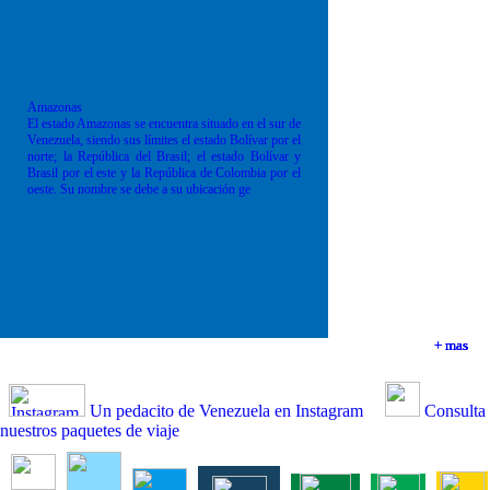
Amazonas
El estado Amazonas se encuentra situado en el sur de
Venezuela, siendo sus límites el estado Bolívar por el
norte; la República del Brasil; el estado Bolívar y
Brasil por el este y la República de Colombia por el
oeste. Su nombre se debe a su ubicación ge
+ mas
+ mas
+ mas
+ mas
Un pedacito de Venezuela en Instagram
Consulta
nuestros paquetes de viaje