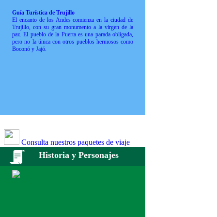
Guía Turística de Trujillo
El encanto de los Andes comienza en la ciudad de
Trujillo, con su gran monumento a la virgen de la
paz. El pueblo de la Puerta es una parada obligada,
pero no la única con otros pueblos hermosos como
Boconó y Jajó.
Consulta nuestros paquetes de viaje
Historia y Personajes