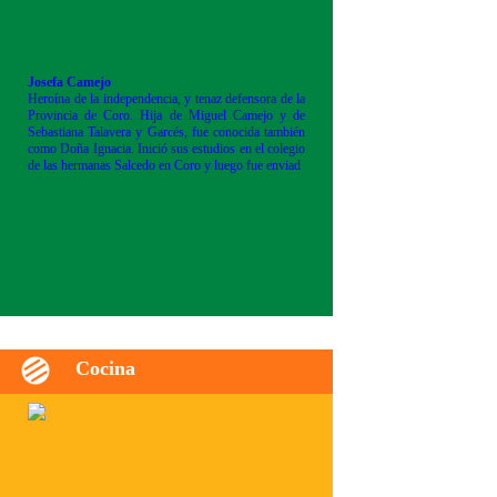
Josefa Camejo
Heroína de la independencia, y tenaz defensora de la
Provincia de Coro. Hija de Miguel Camejo y de
Sebastiana Talavera y Garcés, fue conocida también
como Doña Ignacia. Inició sus estudios en el colegio
de las hermanas Salcedo en Coro y luego fue enviad
Cocina