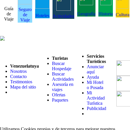
Guía
Seguro
de
Geografía
Historia
de
Cultura
Hoteles
Actividades
Viaje
Viaje
Servicios
Turistas
Turísticos
Buscar
Venezuelatuya
Anunciar
Hospedaje
Nosotros
aquí
Buscar
Contacto
Ayuda
Actividades
Testimonios
Mi Hotel
Asesoría en
Mapa del sitio
o Posada
viajes
Mi
Ofertas
Actividad
Paquetes
Turística
Publicidad
Utilizamos Cookies propias y de terceros para mejorar nuestros