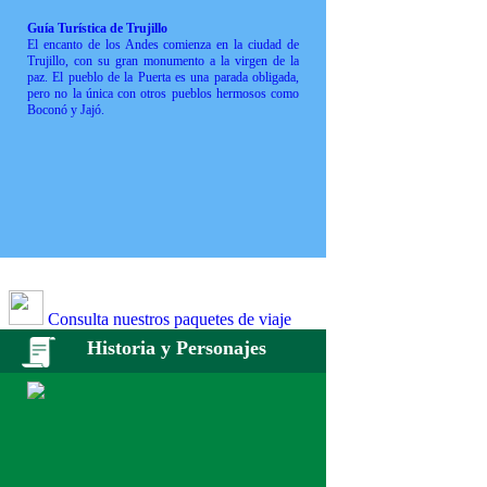
Guía Turística de Trujillo
El encanto de los Andes comienza en la ciudad de
Trujillo, con su gran monumento a la virgen de la
paz. El pueblo de la Puerta es una parada obligada,
pero no la única con otros pueblos hermosos como
Boconó y Jajó.
Consulta nuestros paquetes de viaje
Historia y Personajes