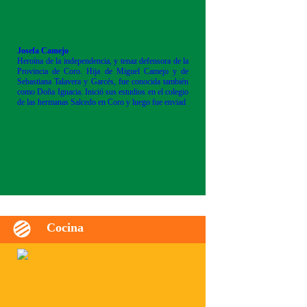
Josefa Camejo
Heroína de la independencia, y tenaz defensora de la
Provincia de Coro. Hija de Miguel Camejo y de
Sebastiana Talavera y Garcés, fue conocida también
como Doña Ignacia. Inició sus estudios en el colegio
de las hermanas Salcedo en Coro y luego fue enviad
Cocina