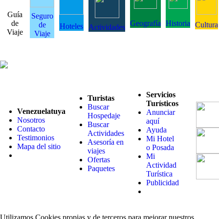
Guía
Seguro
de
Geografía
Historia
de
Cultura
Hoteles
Actividades
Viaje
Viaje
Servicios
Turistas
Turísticos
Buscar
Venezuelatuya
Anunciar
Hospedaje
Nosotros
aquí
Buscar
Contacto
Ayuda
Actividades
Testimonios
Mi Hotel
Asesoría en
Mapa del sitio
o Posada
viajes
Mi
Ofertas
Actividad
Paquetes
Turística
Publicidad
Utilizamos Cookies propias y de terceros para mejorar nuestros