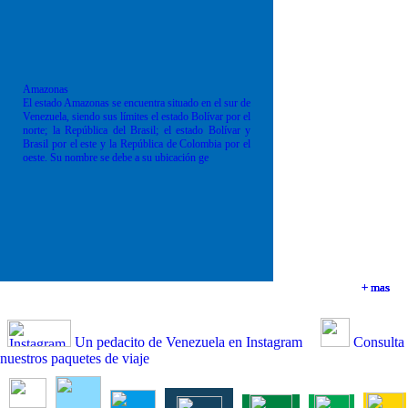
Amazonas
El estado Amazonas se encuentra situado en el sur de
Venezuela, siendo sus límites el estado Bolívar por el
norte; la República del Brasil; el estado Bolívar y
Brasil por el este y la República de Colombia por el
oeste. Su nombre se debe a su ubicación ge
+ mas
+ mas
+ mas
+ mas
Un pedacito de Venezuela en Instagram
Consulta
nuestros paquetes de viaje