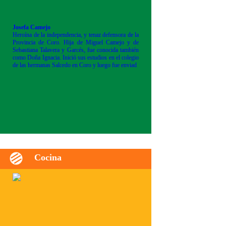
Josefa Camejo
Heroína de la independencia, y tenaz defensora de la
Provincia de Coro. Hija de Miguel Camejo y de
Sebastiana Talavera y Garcés, fue conocida también
como Doña Ignacia. Inició sus estudios en el colegio
de las hermanas Salcedo en Coro y luego fue enviad
Cocina