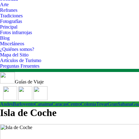
Arte
Refranes
Tradiciones
Fotografías
Principal
Fotos infrarrojas
Blog
Misceláneos
¿Quiénes somos?
Mapa del Sitio
Artículos de Turismo
Preguntas Freuentes
Guías de Viaje
Andes
Barlovento
Canaima
Caracas
Centro
ColoniaTovar
GranSabana
Gu
Isla de Coche