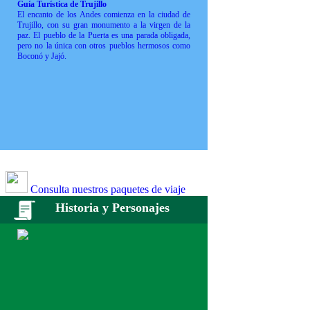
Guía Turística de Trujillo
El encanto de los Andes comienza en la ciudad de
Trujillo, con su gran monumento a la virgen de la
paz. El pueblo de la Puerta es una parada obligada,
pero no la única con otros pueblos hermosos como
Boconó y Jajó.
Consulta nuestros paquetes de viaje
Historia y Personajes