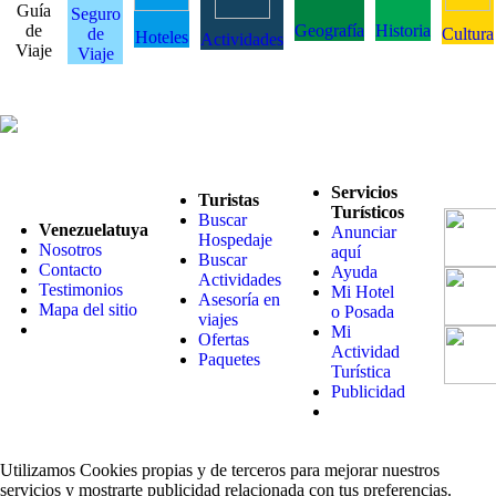
Guía
Seguro
de
Geografía
Historia
de
Cultura
Hoteles
Actividades
Viaje
Viaje
Servicios
Turistas
Turísticos
Buscar
Venezuelatuya
Anunciar
Hospedaje
Nosotros
aquí
Buscar
Contacto
Ayuda
Actividades
Testimonios
Mi Hotel
Asesoría en
Mapa del sitio
o Posada
viajes
Mi
Ofertas
Actividad
Paquetes
Turística
Publicidad
Utilizamos Cookies propias y de terceros para mejorar nuestros
servicios y mostrarte publicidad relacionada con tus preferencias.