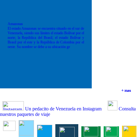
Amazonas
El estado Amazonas se encuentra situado en el sur de
Venezuela, siendo sus límites el estado Bolívar por el
norte; la República del Brasil; el estado Bolívar y
Brasil por el este y la República de Colombia por el
oeste. Su nombre se debe a su ubicación ge
+ mas
+ mas
+ mas
+ mas
Un pedacito de Venezuela en Instagram
Consulta
nuestros paquetes de viaje